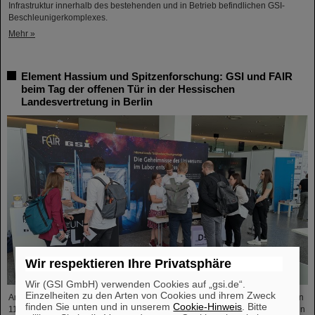
Infrastruktur innerhalb des bestehenden und in Betrieb befindlichen GSI-
Beschleunigerkomplexes.
Mehr »
Element Hassium und Spitzenforschung: GSI und FAIR
beim Tag der offenen Tür in der Hessischen
Landesvertretung in Berlin
Wir respektieren Ihre Privatsphäre
Wir (GSI GmbH) verwenden Cookies auf „gsi.de“.
Einzelheiten zu den Arten von Cookies und ihrem Zweck
Am Freitag, den 3. Oktober, lädt die Hessische Landesvertretung in Berlin von
finden Sie unten und in unserem
Cookie-Hinweis
. Bitte
11:00 bis 18:00 Uhr zum Tag der offenen Tür ein. Besucher*innen erwartet ein