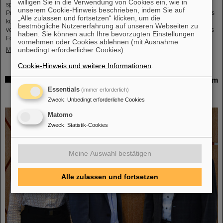
willigen Sie in die Verwendung von Cookies ein, wie in
spannender Einblick in Hessens Spitzenforschung und zukunftsweisende
unserem Cookie-Hinweis beschrieben, indem Sie auf
Projekte. Auch das GSI Helmholtzzentrum für Schwerionenforschung und das
„Alle zulassen und fortsetzen“ klicken, um die
künftige Beschleunigerzentrum FAIR sind mit einem interaktiven Stand
bestmögliche Nutzererfahrung auf unseren Webseiten zu
vertreten und bieten spannende Einblicke und Mitmachaktionen rund um das
haben. Sie können auch Ihre bevorzugten Einstellungen
Forschungszentrum in Darmstadt. Dabei können Besucher*innen…
vornehmen oder Cookies ablehnen (mit Ausnahme
unbedingt erforderlicher Cookies).
Mehr »
Cookie-Hinweis und weitere Informationen
.
GSI/FAIR ist Quantenort! – „International Year of Quantum
Science and Technology“ feiert die
Essentials
(immer erforderlich)
Quantenwissenschaften
Zweck
:
Unbedingt erforderliche Cookies
Matomo
Zweck
:
Statistik-Cookies
Meine Auswahl bestätigen
Alle zulassen und fortsetzen