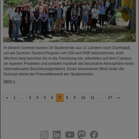
In diesem Sommer kamen 34 Studierende aus 11 Ländern nach Darmstadt,
um am Summer Student Program von GSI und FAIR teilzunehmen. Acht
Wochen lang tauchten sie in die Forschung ein, arbeiteten auf dem Campus
an eigenen Projekten und erlebten hautnah die besondere Atmosphäre eines
internationalen Beschleunigerlabors. Einen besonderen Blick hinter die
Kulissen bietet der Fotowettbewerb der Studierenden.
Mehr »
«
1
...
3
4
5
6
7
8
9
10
11
...
27
»
instagram
linkedin
youtube
helmholtz.social
facebook