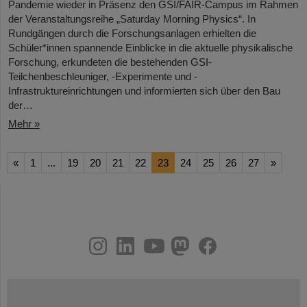
Pandemie wieder in Präsenz den GSI/FAIR-Campus im Rahmen
der Veranstaltungsreihe „Saturday Morning Physics“. In
Rundgängen durch die Forschungsanlagen erhielten die
Schüler*innen spannende Einblicke in die aktuelle physikalische
Forschung, erkundeten die bestehenden GSI-
Teilchenbeschleuniger, -Experimente und -
Infrastruktureinrichtungen und informierten sich über den Bau
der…
Mehr »
«
1
...
19
20
21
22
23
24
25
26
27
»
instagram
linkedin
youtube
helmholtz.social
facebook