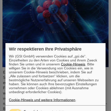
Wir respektieren Ihre Privatsphäre
Wir (GSI GmbH) verwenden Cookies auf „gsi.de“.
Einzelheiten zu den Arten von Cookies und ihrem Zweck
finden Sie unten und in unserem
Cookie-Hinweis
. Bitte
willigen Sie in die Verwendung von Cookies ein, wie in
unserem Cookie-Hinweis beschrieben, indem Sie auf
Einem internationalen Forschungsteam ist ein entscheidender
„Alle zulassen und fortsetzen“ klicken, um die
Schritt zu einer neuen Generation von Atomuhren gelungen. Am
bestmögliche Nutzererfahrung auf unseren Webseiten zu
europäischen Röntgenlaser European XFEL haben die
haben. Sie können auch Ihre bevorzugten Einstellungen
Forschenden auf Basis des Elements Scandium einen
vornehmen oder Cookies ablehnen (mit Ausnahme
unbedingt erforderlicher Cookies).
wesentlich exakteren Taktgeber erzeugt, der eine Genauigkeit
von einer Sekunde in 300 Milliarden Jahren ermöglicht – das ist
Cookie-Hinweis und weitere Informationen
.
rund tausendmal präziser als die Standard-Atomuhr auf Cäsium-
Basis. Das Team, zu dem auch Wissenschaftler*innen des