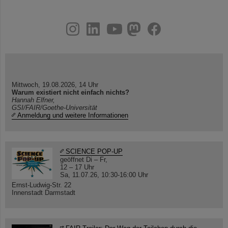
instagram
linkedin
youtube
helmholtz.social
facebook
Mittwoch, 19.08.2026, 14 Uhr
Warum existiert nicht einfach nichts?
Hannah Elfner,
GSI/FAIR/Goethe-Universität
Anmeldung und weitere Informationen
SCIENCE POP-UP
geöffnet Di – Fr,
12 – 17 Uhr
Sa, 11.07.26, 10:30-16:00 Uhr
Ernst-Ludwig-Str. 22
Innenstadt Darmstadt