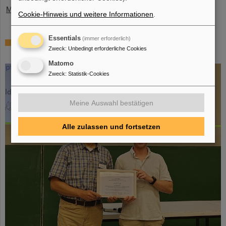
Mehr »
Cookie-Hinweis und weitere Informationen
.
Essentials
(immer erforderlich)
SPARC-Promotionspreis 2024 geht an Dr.
Zweck
:
Unbedingt erforderliche Cookies
Stefan Dickopf
Matomo
Zweck
:
Statistik-Cookies
Meine Auswahl bestätigen
Alle zulassen und fortsetzen