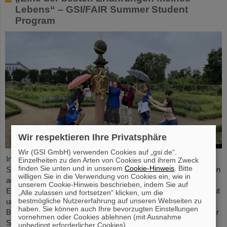
Lebens“ – GSI/FAIR Summer Student
Program
Wir respektieren Ihre Privatsphäre
Wir (GSI GmbH) verwenden Cookies auf „gsi.de“.
In diesem Jahr nahmen 31 Studierende aus 16 Ländern am
Einzelheiten zu den Arten von Cookies und ihrem Zweck
finden Sie unten und in unserem
Cookie-Hinweis
. Bitte
Summer Student Program bei GSI und FAIR teil. Sie verbrachten
willigen Sie in die Verwendung von Cookies ein, wie in
acht Wochen auf dem Campus, machten sich mit den
unserem Cookie-Hinweis beschrieben, indem Sie auf
Experimenten und Forschungsfeldern von GSI und FAIR vertraut
„Alle zulassen und fortsetzen“ klicken, um die
bestmögliche Nutzererfahrung auf unseren Webseiten zu
und tauchten in die Atmosphäre eines internationalen
haben. Sie können auch Ihre bevorzugten Einstellungen
Beschleunigerlabors ein. Einblicke bietet der Fotowettbewerb der
vornehmen oder Cookies ablehnen (mit Ausnahme
Summer Students.
unbedingt erforderlicher Cookies).