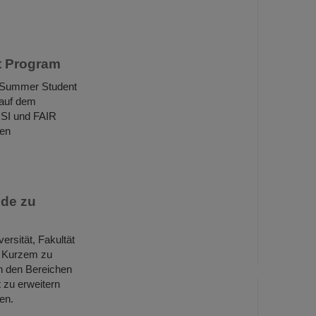
t Program
m Summer Student
 auf dem
GSI und FAIR
len
nde zu
ersität, Fakultät
r Kurzem zu
n den Bereichen
 zu erweitern
en.