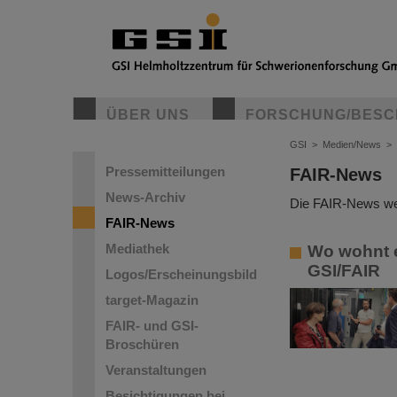
ÜBER UNS
FORSCHUNG/BESC
GSI
>
Medien/News
>
Pressemitteilungen
FAIR-News
News-Archiv
Die FAIR-News wer
FAIR-News
Mediathek
Wo wohnt e
GSI/FAIR
Logos/Erscheinungsbild
target-Magazin
FAIR- und GSI-
Broschüren
Veranstaltungen
Besichtigungen bei