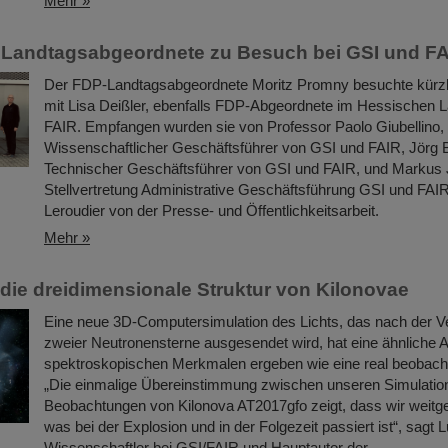
Mehr »
 Landtagsabgeordnete zu Besuch bei GSI und F
Der FDP-Landtagsabgeordnete Moritz Promny besuchte kürz
mit Lisa Deißler, ebenfalls FDP-Abgeordnete im Hessischen 
FAIR. Empfangen wurden sie von Professor Paolo Giubellino,
Wissenschaftlicher Geschäftsführer von GSI und FAIR, Jörg 
Technischer Geschäftsführer von GSI und FAIR, und Markus 
Stellvertretung Administrative Geschäftsführung GSI und FAIR
Leroudier von der Presse- und Öffentlichkeitsarbeit.
Mehr »
n die dreidimensionale Struktur von Kilonovae
Eine neue 3D-Computersimulation des Lichts, das nach der 
zweier Neutronensterne ausgesendet wird, hat eine ähnliche 
spektroskopischen Merkmalen ergeben wie eine real beobacht
„Die einmalige Übereinstimmung zwischen unseren Simulatio
Beobachtungen von Kilonova AT2017gfo zeigt, dass wir weitg
was bei der Explosion und in der Folgezeit passiert ist“, sagt 
Wissenschaftler bei GSI/FAIR und Hauptautor der…