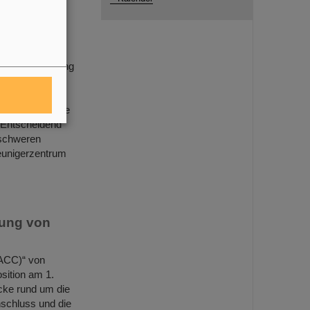
malige
erionenforschung
 mit einem
suchten
chgeführt wurde
 Entscheidend
nschweren
eunigerzentrum
lung von
(ACC)“ von
sition am 1.
cke rund um die
schluss und die