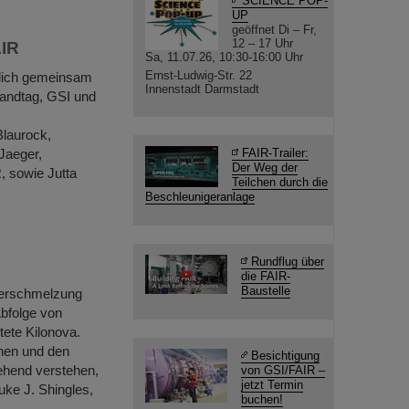
SCIENCE POP-
UP
geöffnet Di – Fr,
12 – 17 Uhr
AIR
Sa, 11.07.26, 10:30-16:00 Uhr
Ernst-Ludwig-Str. 22
lich gemeinsam
Innenstadt Darmstadt
Landtag, GSI und
Blaurock,
Jaeger,
FAIR-Trailer:
Der Weg der
, sowie Jutta
Teilchen durch die
Beschleunigeranlage
Rundflug über
die FAIR-
Baustelle
Verschmelzung
Abfolge von
ete Kilonova.
nen und den
Besichtigung
ehend verstehen,
von GSI/FAIR –
jetzt Termin
Luke J. Shingles,
buchen!