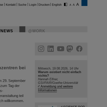
ise
Kontakt
Suche
Login
Drucken
English
/NEWS
@WORK
gram
linkedin
youtube
helmholtz.social
facebook
nzentren bei
Mittwoch, 19.08.2026, 14 Uhr
Warum existiert nicht einfach
nichts?
Hannah Elfner,
am 29. September
GSI/FAIR/Goethe-Universität
 zum Tag der
Anmeldung und weitere
Informationen
s-
nstaltung teil
ich willkommen.