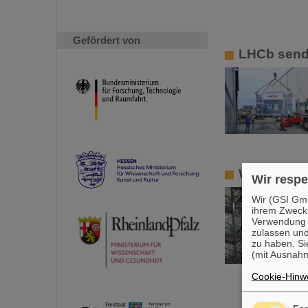
Gefördert von
LHCb send
Wissenscha
Wir respe
Wir (GSI Gmb
ihrem Zweck
Verwendung v
zulassen und
zu haben. Si
(mit Ausnahm
Cookie-Hinwe