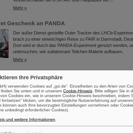
Mehr »
et Geschenk an PANDA
Der außer Dienst gestellte Outer Tracker des LHCb-Experi
brach zu einer einwöchigen Reise zu FAIR in Darmstadt, Deut
Dort wird er durch das PANDA-Experiment genutzt werden, 
untersuchen, wie subatomare Teilchen Materie aufbauen.
Mehr »
ft an ihren Platz bringen bei GSI/FAIR mit RI.Log
ktieren Ihre Privatsphäre
GSI und FAIR sind neues Mitglied der gemeinnützigen Organi
H) verwenden Cookies auf „gsi.de“. Einzelheiten zu den Arten von Co
RI.Logistica, die sich zum Ziel gesetzt hat, durch die Bereitste
 finden Sie unten und in unserem
Cookie-Hinweis
. Bitte willigen Sie in 
on Cookies ein, wie in unserem Cookie-Hinweis beschrieben, indem Si
Werkzeugen, Infrastruktur und Standards für die Logistik "Wi
 fortsetzen“ klicken, um die bestmögliche Nutzererfahrung auf unsere
ihren Platz zu bringen“. Der Betrieb und die Verbesserung de
e können auch Ihre bevorzugten Einstellungen vornehmen oder Cooki
GSI-Beschleuniger und -Experimente sowie der Bau, die Instal
e unbedingt erforderlicher Cookies).
Inbetriebnahme unserer künftigen FAIR-Forschungseinrichtung
is und weitere Informationen
.
GSI/FAIR vor enorme logistische Herausforderungen. Einige
Mehr »