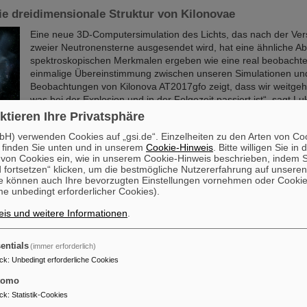
die dreidimensionale Struktur von Kilonovae
Eine neue 3D-Computersimulation des Lichts, das nach der Ve
zweier Neutronensterne ausgesendet wird, hat eine ähnliche Ab
spektroskopischen Merkmalen ergeben wie eine real beobachtet
einmalige Übereinstimmung zwischen unseren Simulationen un
Beobachtungen von Kilonova AT2017gfo zeigt, dass wir weitge
was bei der Explosion und in der Folgezeit passiert ist“, sagt Lu
Wissenschaftler bei GSI/FAIR und Hauptautor der…
ktieren Ihre Privatsphäre
Mehr »
H) verwenden Cookies auf „gsi.de“. Einzelheiten zu den Arten von Co
 finden Sie unten und in unserem
Cookie-Hinweis
. Bitte willigen Sie in 
on Cookies ein, wie in unserem Cookie-Hinweis beschrieben, indem Si
t Geschenk an PANDA
 fortsetzen“ klicken, um die bestmögliche Nutzererfahrung auf unsere
e können auch Ihre bevorzugten Einstellungen vornehmen oder Cooki
Der außer Dienst gestellte Outer Tracker des LHCb-Experime
e unbedingt erforderlicher Cookies).
brach zu einer einwöchigen Reise zu FAIR in Darmstadt, Deutsc
wird er durch das PANDA-Experiment genutzt werden, um zu un
is und weitere Informationen
.
subatomare Teilchen Materie aufbauen.
Mehr »
entials
(immer erforderlich)
ck
:
Unbedingt erforderliche Cookies
 an ihren Platz bringen bei GSI/FAIR mit RI.Logistica
tomo
GSI und FAIR sind neues Mitglied der gemeinnützigen Organisat
ck
:
Statistik-Cookies