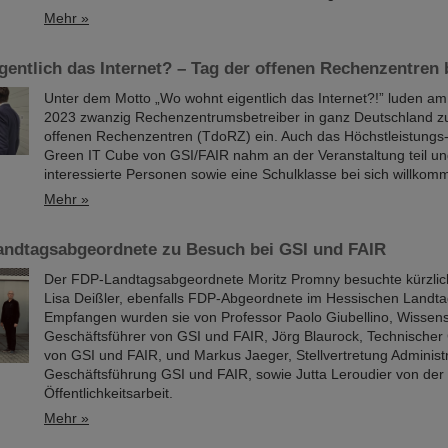
Mehr »
entlich das Internet? – Tag der offenen Rechenzentren 
Unter dem Motto „Wo wohnt eigentlich das Internet?!” luden a
2023 zwanzig Rechenzentrumsbetreiber in ganz Deutschland z
offenen Rechenzentren (TdoRZ) ein. Auch das Höchstleistung
Green IT Cube von GSI/FAIR nahm an der Veranstaltung teil un
interessierte Personen sowie eine Schulklasse bei sich willkom
Mehr »
andtagsabgeordnete zu Besuch bei GSI und FAIR
Der FDP-Landtagsabgeordnete Moritz Promny besuchte kürzli
Lisa Deißler, ebenfalls FDP-Abgeordnete im Hessischen Landta
Empfangen wurden sie von Professor Paolo Giubellino, Wissens
Geschäftsführer von GSI und FAIR, Jörg Blaurock, Technischer
von GSI und FAIR, und Markus Jaeger, Stellvertretung Administr
Geschäftsführung GSI und FAIR, sowie Jutta Leroudier von der
Öffentlichkeitsarbeit.
Mehr »