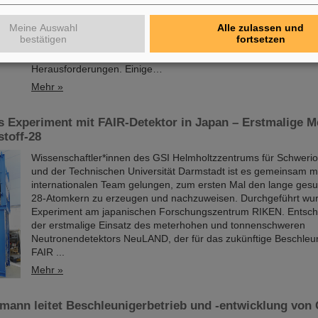
die sich zum Ziel gesetzt hat, durch die Bereitstellung von Wer
Infrastruktur und Standards für die Logistik "Wissenschaft an ih
Meine Auswahl
Alle zulassen und
bringen“. Der Betrieb und die Verbesserung der bestehenden G
bestätigen
fortsetzen
und -Experimente sowie der Bau, die Installation und die Inbet
künftigen FAIR-Forschungseinrichtungen stellen GSI/FAIR vor e
Herausforderungen. Einige…
Mehr »
s Experiment mit FAIR-Detektor in Japan – Erstmalige 
toff-28
Wissenschaftler*innen des GSI Helmholtzzentrums für Schweri
und der Technischen Universität Darmstadt ist es gemeinsam m
internationalen Team gelungen, zum ersten Mal den lange gesu
28-Atomkern zu erzeugen und nachzuweisen. Durchgeführt wu
Experiment am japanischen Forschungszentrum RIKEN. Entsch
der erstmalige Einsatz des meterhohen und tonnenschweren
Neutronendetektors NeuLAND, der für das zukünftige Beschleu
FAIR ...
Mehr »
mann leitet Beschleunigerbetrieb und -entwicklung von