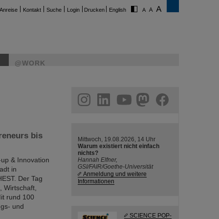
Anreise
Kontakt
Suche
Login
Drucken
English
@WORK
ram
linkedin
youtube
helmholtz.social
facebook
reneurs bis
Mittwoch, 19.08.2026, 14 Uhr
Warum existiert nicht einfach
nichts?
-up & Innovation
Hannah Elfner,
GSI/FAIR/Goethe-Universität
adt in
Anmeldung und weitere
HEST. Der Tag
Informationen
 Wirtschaft,
it rund 100
ngs- und
SCIENCE POP-