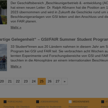
Der Geschäftsbereich „Beschleunigerbetrieb & -entwicklung (A
hat einen neuen Leiter: Dr. Ralph Aßmann hat die Position am 
2023 übernommen und wird in Zukunft die Geschicke rund um 
Beschleunigeranlagen von GSI leiten und den Anschluss und d
von FAIR planen.
Mehr »
gartige Gelegenheit“ – GSI/FAIR Summer Student Progra
33 Student*innen aus 20 Ländern nahmen in diesem Jahr am 
Program bei GSI und FAIR teil. Sie verbrachten acht Wochen 
lernten Experimente und Forschungsbereiche von GSI und FAI
tauchten in die Atmosphäre an einem internationalen Beschleuni
Mehr »
20
21
22
23
24
25
26
27
»
FORSCHUNG
JOBS/KARRIERE
MEDIEN/NEWS
A
Forschung - Ein Überblick
Angebote für Studierende
Pressemitteilungen
Forsc