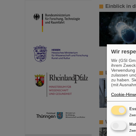
Einblick in 
Wir respe
Wir (GSI Gmb
ihrem Zweck
Verwendung v
LHCb sende
zulassen und
zu haben. Si
(mit Ausnahm
Cookie-Hinwe
Ess
Zwe
Wissenschaft
Ma
Zwe