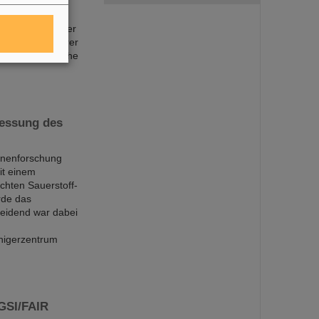
kzeugen,
ren Platz zu
SI-Beschleuniger
riebnahme unserer
norme logistische
Messung des
onenforschung
it einem
chten Sauerstoff-
rde das
eidend war dabei
nigerzentrum
 GSI/FAIR