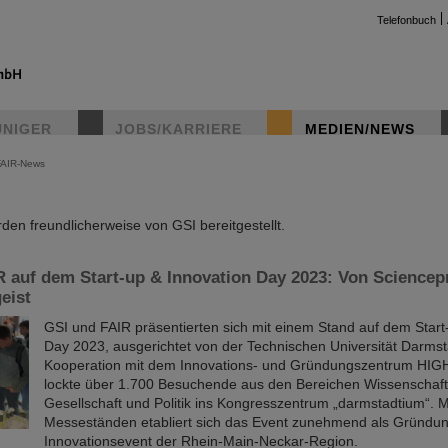
Telefonbuch
UNIGER
JOBS/KARRIERE
MEDIEN/NEWS
FAIR-News
instag
en freundlicherweise von GSI bereitgestellt.
 auf dem Start-up & Innovation Day 2023: Von Sciencep
eist
GSI und FAIR präsentierten sich mit einem Stand auf dem Start
Day 2023, ausgerichtet von der Technischen Universität Darmst
Kooperation mit dem Innovations- und Gründungszentrum HIG
lockte über 1.700 Besuchende aus den Bereichen Wissenschaft,
Gesellschaft und Politik ins Kongresszentrum „darmstadtium“. M
Messeständen etabliert sich das Event zunehmend als Gründu
Innovationsevent der Rhein-Main-Neckar-Region.