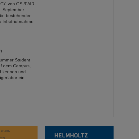
CC)“ von GSI/FAIR
1. September
die bestehenden
ie Inbetriebnahme
m
Summer Student
auf dem Campus,
R kennen und
gerlabor ein.
T WORK
hung