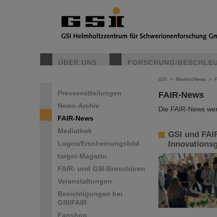
ÜBER UNS
FORSCHUNG/BESCHLE
GSI
>
Medien/News
>
Pressemitteilungen
FAIR-News
News-Archiv
Die FAIR-News werd
FAIR-News
Mediathek
GSI und FAIR
Logos/Erscheinungsbild
Innovationsg
target-Magazin
FAIR- und GSI-Broschüren
Veranstaltungen
Besichtigungen bei
GSI/FAIR
Fanshop