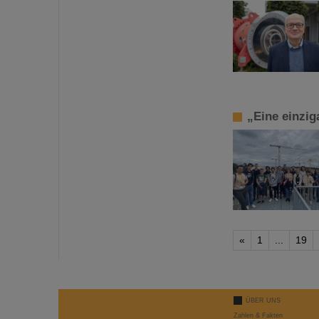
„Eine einzi
«
1
...
19
ÜBER UNS
Zahlen & Fakten