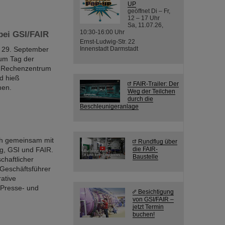
UP
geöffnet Di – Fr,
12 – 17 Uhr
Sa, 11.07.26,
10:30-16:00 Uhr
bei GSI/FAIR
Ernst-Ludwig-Str. 22
m 29. September
Innenstadt Darmstadt
um Tag der
s-Rechenzentrum
d hieß
FAIR-Trailer: Der
men.
Weg der Teilchen
durch die
Beschleunigeranlage
ch gemeinsam mit
Rundflug über
g, GSI und FAIR.
die FAIR-
Baustelle
chaftlicher
 Geschäftsführer
ative
 Presse- und
Besichtigung
von GSI/FAIR –
jetzt Termin
buchen!