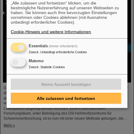
„Alle zulassen und fortsetzen“ klicken, um die
bestmögliche Nutzererfahrung auf unseren Webseiten zu
haben. Sie können auch Ihre bevorzugten Einstellungen
vornehmen oder Cookies ablehnen (mit Ausnahme
unbedingt erforderlicher Cookies).
Cookie-Hinweis und weitere Informationen
.
Essentials
(immer erforderlich)
Zweck
:
Unbedingt erforderliche Cookies
Matomo
Zweck
:
Statistik-Cookies
Meine Auswahl bestätigen
Das radioaktive Element Thorium-229 gilt zurzeit als der einzige Kandidat für
die Entwicklung einer Atomkernuhr. Eine solche Uhr wäre noch wesentlich
Alle zulassen und fortsetzen
genauer als herkömmliche Atomuhren. Als Taktgeber würden Schwingungen
im Atomkern von Thorium-229 dienen, die durch ultraviolettes Licht aus
Laserquellen angeregt werden könnten. Einem internationalen
Forschungsteam, unter Beteiligung des GSI Helmholtzzentrums für
Schwerionenforschung, ist es nun mit einer neuen Methode gelungen, die…
Mehr »