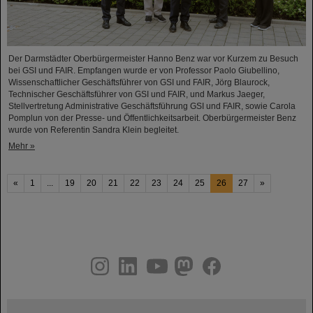
Der Darmstädter Oberbürgermeister Hanno Benz war vor Kurzem zu Besuch
bei GSI und FAIR. Empfangen wurde er von Professor Paolo Giubellino,
Wissenschaftlicher Geschäftsführer von GSI und FAIR, Jörg Blaurock,
Technischer Geschäftsführer von GSI und FAIR, und Markus Jaeger,
Stellvertretung Administrative Geschäftsführung GSI und FAIR, sowie Carola
Pomplun von der Presse- und Öffentlichkeitsarbeit. Oberbürgermeister Benz
wurde von Referentin Sandra Klein begleitet.
Mehr »
«
1
...
19
20
21
22
23
24
25
26
27
»
instagram
linkedin
youtube
helmholtz.social
facebook