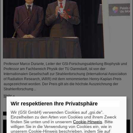
Professor Marco Durante, Leiter der GSI-Forschungsabteilung Biophysik und
Professor am Fachbereich Physik der TU Darmstadt, ist von der
Internationalen Gesellschaft zur Strahlenforschung (International Association
of Radiation Research, IARR) mit dem renommierten Henry-Kaplan-Preis
ausgezeichnet worden. Der Preis gilt als die höchste Auszeichnung der
Strahlenforschung...
Mehr »
Wir respektieren Ihre Privatsphäre
Wir (GSI GmbH) verwenden Cookies auf „gsi.de“.
Hoffnung auf Entwicklung einer Atomkernuhr wächst
Einzelheiten zu den Arten von Cookies und ihrem Zweck
finden Sie unten und in unserem
Cookie-Hinweis
. Bitte
willigen Sie in die Verwendung von Cookies ein, wie in
unserem Cookie-Hinweis beschrieben, indem Sie auf