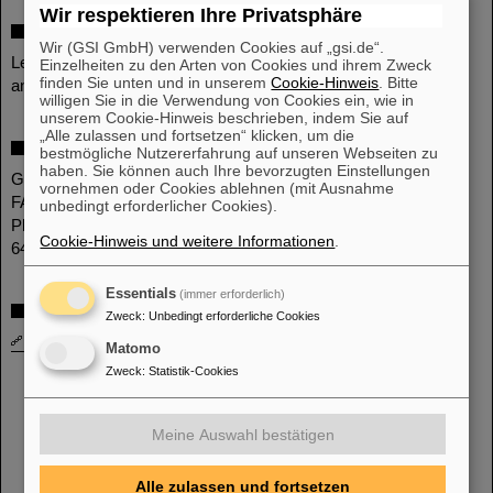
Wir respektieren Ihre Privatsphäre
Feedback
Wir (GSI GmbH) verwenden Cookies auf „gsi.de“.
Lesen Sie nach, welche
Kommentare zu den Besichtigungen
Einzelheiten zu den Arten von Cookies und ihrem Zweck
finden Sie unten und in unserem
Cookie-Hinweis
. Bitte
andere Teilnehmende uns übermittelt haben.
willigen Sie in die Verwendung von Cookies ein, wie in
unserem Cookie-Hinweis beschrieben, indem Sie auf
„Alle zulassen und fortsetzen“ klicken, um die
Adresse
bestmögliche Nutzererfahrung auf unseren Webseiten zu
haben. Sie können auch Ihre bevorzugten Einstellungen
GSI Helmholtzzentrum für Schwerionenforschung
vornehmen oder Cookies ablehnen (mit Ausnahme
FAIR - Facility for Antiproton and Ion Research
unbedingt erforderlicher Cookies).
Planckstraße 1
Cookie-Hinweis und weitere Informationen
.
64291 Darmstadt
Essentials
(immer erforderlich)
Anfahrt
Zweck
:
Unbedingt erforderliche Cookies
Anfahrtsskizze und Wegbeschreibung zu GSI und FAIR
Matomo
Zweck
:
Statistik-Cookies
Meine Auswahl bestätigen
instagram
linkedin
youtube
helmholtz.social
facebook
Alle zulassen und fortsetzen