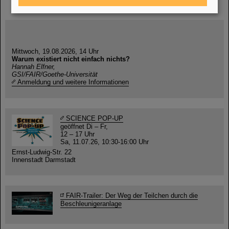
Mittwoch, 19.08.2026, 14 Uhr
Warum existiert nicht einfach nichts?
Hannah Elfner,
GSI/FAIR/Goethe-Universität
Anmeldung und weitere Informationen
SCIENCE POP-UP
geöffnet Di – Fr,
12 – 17 Uhr
Sa, 11.07.26, 10:30-16:00 Uhr
Ernst-Ludwig-Str. 22
Innenstadt Darmstadt
FAIR-Trailer: Der Weg der Teilchen durch die
Beschleunigeranlage