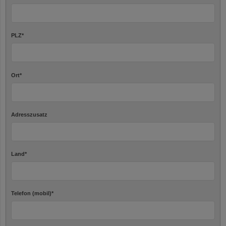
PLZ
*
Ort
*
Adresszusatz
Land
*
Telefon (mobil)
*