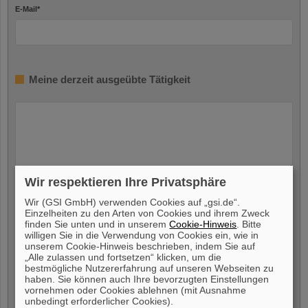
E-Mail
*
Meine derzeit ausgeübte Tätigkeit
Wir respektieren Ihre Privatsphäre
Meine Verfügbarkeit
Wir (GSI GmbH) verwenden Cookies auf „gsi.de“.
Einzelheiten zu den Arten von Cookies und ihrem Zweck
finden Sie unten und in unserem
Cookie-Hinweis
. Bitte
Ich bin verfügbar ab
*
willigen Sie in die Verwendung von Cookies ein, wie in
unserem Cookie-Hinweis beschrieben, indem Sie auf
„Alle zulassen und fortsetzen“ klicken, um die
bestmögliche Nutzererfahrung auf unseren Webseiten zu
haben. Sie können auch Ihre bevorzugten Einstellungen
vornehmen oder Cookies ablehnen (mit Ausnahme
unbedingt erforderlicher Cookies).
Freiwillige Angabe