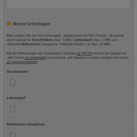
Meine Unterlagen
Bitte senden Sie uns Ihre Unterlagen - idealerweise im PDF-Format - als jeweils
einen Upload für
Anschreiben
(max. 3 MB),
Lebenslauf
(max. 5 MB) und
relevante
Referenzen
(Zeugnisse, Publikationsliste o. ä, max. 12 MB).
Mit den Werkzeugen der kostenlosen Software
PDF24
können Sie Dateien ins
.pdf-Format
umwandeln
und einzelne .pdf-Dateien zu einem einzigen Dokument
zusammenführen
.
Anschreiben
*
Lebenslauf
*
Referenzen / Zeugnisse