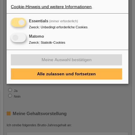
Cookie-Hinweis und weitere Informationen
.
Ich bin eine Person mit Behinderung
Essentials
(immer erforderlich)
Ja
Zweck
:
Unbedingt erforderliche Cookies
Nein
Matomo
Zweck
:
Statistik-Cookies
Ich bin/war beschäftigt bei
GSI GmbH
Meine Auswahl bestätigen
Ja
Nein
Alle zulassen und fortsetzen
FAIR GmbH
Ja
Nein
Meine Gehaltsvorstellung
Ich strebe folgendes Brutto-Jahresgehalt an: