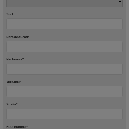
Titel
Namenszusatz
Nachname
*
Vorname
*
Straße
*
Hausnummer
*