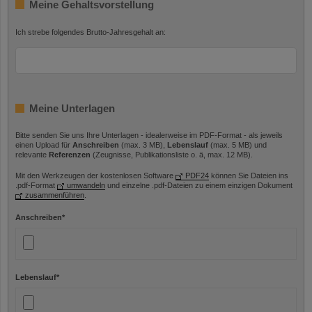
Meine Gehaltsvorstellung
Ich strebe folgendes Brutto-Jahresgehalt an:
Meine Unterlagen
Bitte senden Sie uns Ihre Unterlagen - idealerweise im PDF-Format - als jeweils
einen Upload für
Anschreiben
(max. 3 MB),
Lebenslauf
(max. 5 MB) und
relevante
Referenzen
(Zeugnisse, Publikationsliste o. ä, max. 12 MB).
Mit den Werkzeugen der kostenlosen Software
PDF24
können Sie Dateien ins
.pdf-Format
umwandeln
und einzelne .pdf-Dateien zu einem einzigen Dokument
zusammenführen
.
Anschreiben
*
Lebenslauf
*