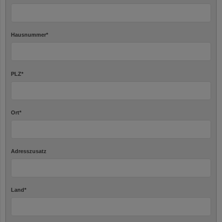
Hausnummer
*
PLZ
*
Ort
*
Adresszusatz
Land
*