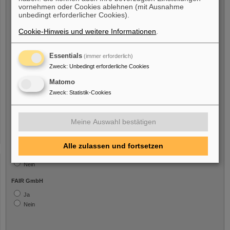
vornehmen oder Cookies ablehnen (mit Ausnahme
unbedingt erforderlicher Cookies).
Cookie-Hinweis und weitere Informationen
.
Freiwillige Angabe
Essentials
(immer erforderlich)
Ich bin eine Person mit Behinderung
Zweck
:
Unbedingt erforderliche Cookies
Ja
Matomo
Nein
Zweck
:
Statistik-Cookies
Ich bin/war beschäftigt bei
Meine Auswahl bestätigen
GSI GmbH
Alle zulassen und fortsetzen
Ja
Nein
FAIR GmbH
Ja
Nein