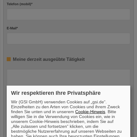
Telefon (mobil)
*
E-Mail
*
Meine derzeit ausgeübte Tätigkeit
Wir respektieren Ihre Privatsphäre
Wir (GSI GmbH) verwenden Cookies auf „gsi.de“.
Einzelheiten zu den Arten von Cookies und ihrem Zweck
finden Sie unten und in unserem
Cookie-Hinweis
. Bitte
Meine Verfügbarkeit
willigen Sie in die Verwendung von Cookies ein, wie in
unserem Cookie-Hinweis beschrieben, indem Sie auf
„Alle zulassen und fortsetzen“ klicken, um die
Ich bin verfügbar ab
*
bestmögliche Nutzererfahrung auf unseren Webseiten zu
haben. Sie können auch Ihre bevorzugten Einstellungen