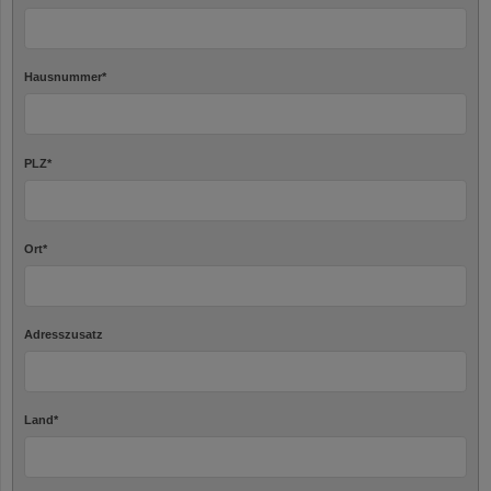
Hausnummer
*
PLZ
*
Ort
*
Adresszusatz
Land
*