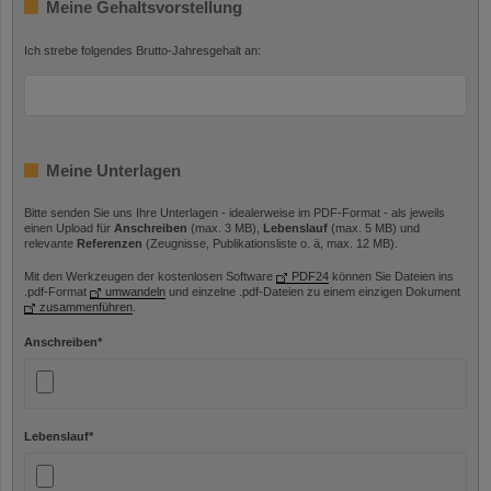
Meine Gehaltsvorstellung
Ich strebe folgendes Brutto-Jahresgehalt an:
Meine Unterlagen
Bitte senden Sie uns Ihre Unterlagen - idealerweise im PDF-Format - als jeweils
einen Upload für
Anschreiben
(max. 3 MB),
Lebenslauf
(max. 5 MB) und
relevante
Referenzen
(Zeugnisse, Publikationsliste o. ä, max. 12 MB).
Mit den Werkzeugen der kostenlosen Software
PDF24
können Sie Dateien ins
.pdf-Format
umwandeln
und einzelne .pdf-Dateien zu einem einzigen Dokument
zusammenführen
.
Anschreiben
*
Lebenslauf
*