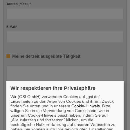
Telefon (mobil)
*
E-Mail
*
Meine derzeit ausgeübte Tätigkeit
Wir respektieren Ihre Privatsphäre
Wir (GSI GmbH) verwenden Cookies auf „gsi.de“.
Einzelheiten zu den Arten von Cookies und ihrem Zweck
finden Sie unten und in unserem
Cookie-Hinweis
. Bitte
Meine Verfügbarkeit
willigen Sie in die Verwendung von Cookies ein, wie in
unserem Cookie-Hinweis beschrieben, indem Sie auf
„Alle zulassen und fortsetzen“ klicken, um die
Ich bin verfügbar ab
*
bestmögliche Nutzererfahrung auf unseren Webseiten zu
haben. Sie können auch Ihre bevorzugten Einstellungen