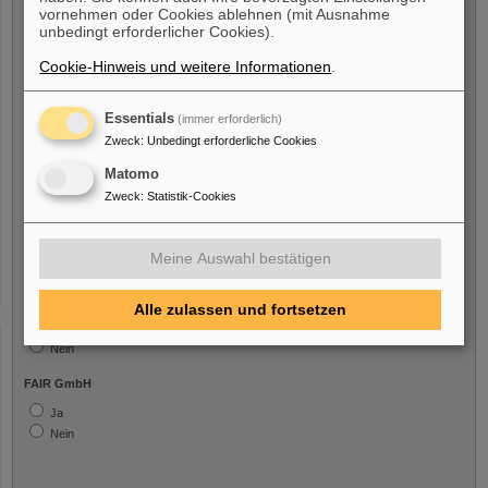
vornehmen oder Cookies ablehnen (mit Ausnahme
unbedingt erforderlicher Cookies).
Cookie-Hinweis und weitere Informationen
.
Freiwillige Angabe
Essentials
(immer erforderlich)
Ich bin eine Person mit Behinderung
Zweck
:
Unbedingt erforderliche Cookies
Ja
Matomo
Nein
Zweck
:
Statistik-Cookies
Ich bin/war beschäftigt bei
Meine Auswahl bestätigen
GSI GmbH
Alle zulassen und fortsetzen
Ja
Nein
FAIR GmbH
Ja
Nein