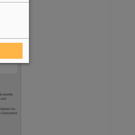
s jeweils
 und
ateien ins
gen Dokument