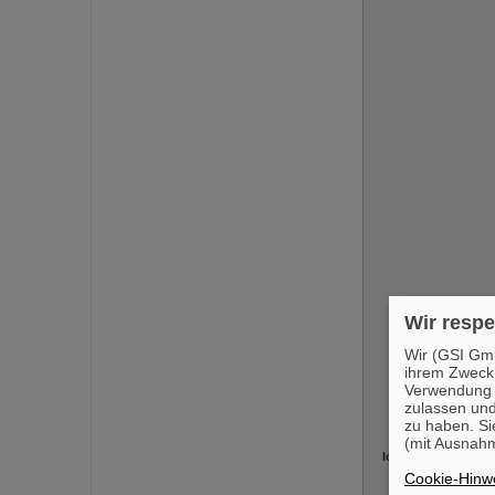
Wir respe
Ich
Wir (GSI Gmb
ihrem Zweck
Verwendung v
zulassen und
zu haben. Si
(mit Ausnahm
Ich bin eine Perso
Cookie-Hinwe