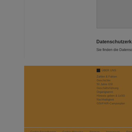
Datenschutzerk
Sie finden die Daten
ÜBER UNS
Zahlen & Fakten
Geschichte
50 Jahre GSI
Geschäftsführung
Organigramm
Hinweis geben & LkSG
Nachhaltigkeit
GSI/FAIR-Campusplan