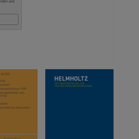
rüfen und
T WORK
hung
stration
projektleitung FAIR
eunigerbetrieb und -
klung
sation
schaftliche Netzwerke