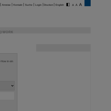
Anreise
Kontakt
Suche
Login
Drucken
English
@WORK
-How in ein