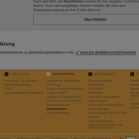
Nach dem Klick auf
Abschließen
können Sie Ihre Angaben nochmal p
ändern. Nach dem endgültigen Senden erhalten Sie dann eine
Eingangsbestätigung an Ihre E-Mail-Adresse.
lärung
schutzhinweise zu Bewerbungsverfahren hier:
www.gsi.de/datenschutzhinweise
FORSCHUNG
JOBS/KARRIERE
MEDIEN/NEWS
A
Forschung - Ein Überblick
Angebote für Studierende
Pressemitteilungen
Forsc
Beschleunigeranlage
Ausbildung
News-Archiv
Admini
FAIR
Master / Promotionsarbeiten
FAIR-News
Gesamt
Wissenschaftliche Netzwerke
Duales Studium
Mediathek
Beschl
entwic
Angebote für Schüler*innen
Logos/Erscheinungsbild
IT
Arbeiten bei FAIR und GSI
target-Magazin
Organi
Mentoring Hessen
FAIR- und GSI-Broschüren
Wissen
Stellenangebote
Veranstaltungen
Initiativbewerbung
Besichtigungen bei GSI/FAIR
Fanshop
Ansprechpersonen
Aufgaben der Presse- und
Öffentlichkeitsarbeit