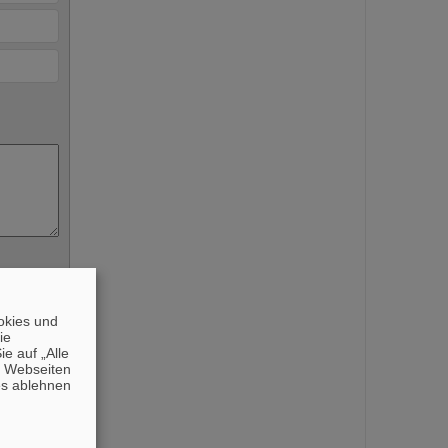
okies und
die
e auf „Alle
n Webseiten
es ablehnen