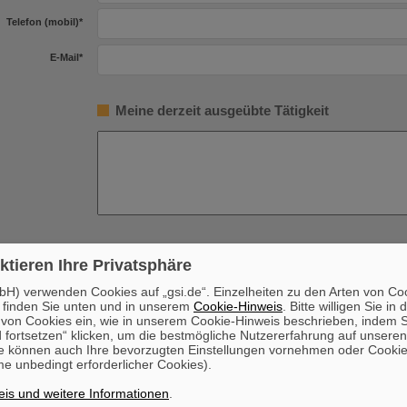
Telefon (mobil)
*
E-Mail
*
Meine derzeit ausgeübte Tätigkeit
Meine Verfügbarkeit
ktieren Ihre Privatsphäre
 bin verfügbar ab
*
H) verwenden Cookies auf „gsi.de“. Einzelheiten zu den Arten von Co
 finden Sie unten und in unserem
Cookie-Hinweis
. Bitte willigen Sie in 
on Cookies ein, wie in unserem Cookie-Hinweis beschrieben, indem Si
 fortsetzen“ klicken, um die bestmögliche Nutzererfahrung auf unsere
Freiwillige Angabe
e können auch Ihre bevorzugten Einstellungen vornehmen oder Cooki
e unbedingt erforderlicher Cookies).
Ja
n mit Behinderung
Nein
is und weitere Informationen
.