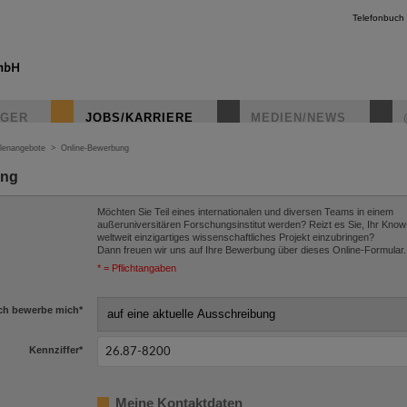
Telefonbuch
IGER
JOBS/KARRIERE
MEDIEN/NEWS
llenangebote
>
Online-Bewerbung
ung
Möchten Sie Teil eines internationalen und diversen Teams in einem
außeruniversitären Forschungsinstitut werden? Reizt es Sie, Ihr Know
weltweit einzigartiges wissenschaftliches Projekt einzubringen?
Dann freuen wir uns auf Ihre Bewerbung über dieses Online-Formular.
* = Pflichtangaben
ch bewerbe mich
*
Kennziffer
*
Meine Kontaktdaten