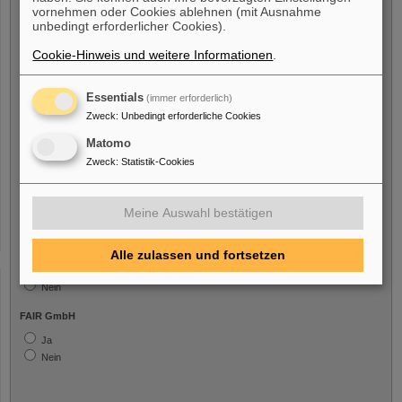
vornehmen oder Cookies ablehnen (mit Ausnahme
unbedingt erforderlicher Cookies).
Cookie-Hinweis und weitere Informationen
.
Freiwillige Angabe
Essentials
(immer erforderlich)
Ich bin eine Person mit Behinderung
Zweck
:
Unbedingt erforderliche Cookies
Ja
Matomo
Nein
Zweck
:
Statistik-Cookies
Ich bin/war beschäftigt bei
Meine Auswahl bestätigen
GSI GmbH
Alle zulassen und fortsetzen
Ja
Nein
FAIR GmbH
Ja
Nein