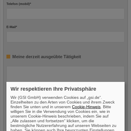
Telefon (mobil)
*
E-Mail
*
Meine derzeit ausgeübte Tätigkeit
Wir respektieren Ihre Privatsphäre
Wir (GSI GmbH) verwenden Cookies auf „gsi.de“.
Einzelheiten zu den Arten von Cookies und ihrem Zweck
finden Sie unten und in unserem
Cookie-Hinweis
. Bitte
Meine Verfügbarkeit
willigen Sie in die Verwendung von Cookies ein, wie in
unserem Cookie-Hinweis beschrieben, indem Sie auf
„Alle zulassen und fortsetzen“ klicken, um die
Ich bin verfügbar ab
*
bestmögliche Nutzererfahrung auf unseren Webseiten zu
haben. Sie können auch Ihre bevorzugten Einstellungen