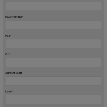
Hausnummer
*
PLZ
*
Ort
*
Adresszusatz
Land
*