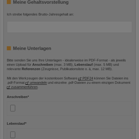
Meine Gehaltsvorstellung
Ich strebe folgendes Brutto-Jahresgehalt an:
Meine Unterlagen
Bitte senden Sie uns Ihre Unterlagen - idealerweise im PDF-Format - als jeweils
einen Upload für
Anschreiben
(max. 3 MB),
Lebenslauf
(max. 5 MB) und
relevante
Referenzen
(Zeugnisse, Publikationsliste o. ä, max. 12 MB).
Mit den Werkzeugen der kostenlosen Software
PDF24
können Sie Dateien ins
.pdf-Format
umwandeln
und einzelne .pdf-Dateien zu einem einzigen Dokument
zusammenführen
.
Anschreiben
*
Lebenslauf
*