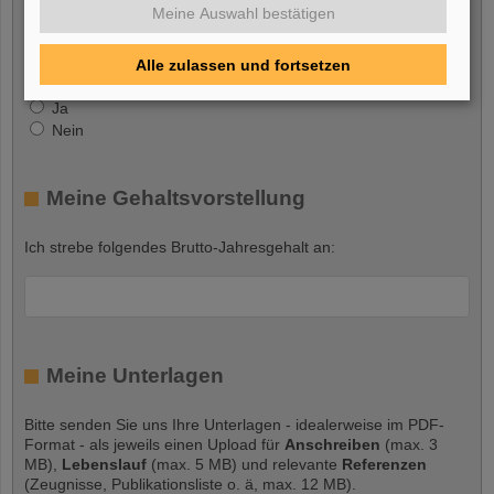
Ja
Meine Auswahl bestätigen
Nein
Alle zulassen und fortsetzen
FAIR GmbH
Ja
Nein
Meine Gehaltsvorstellung
Ich strebe folgendes Brutto-Jahresgehalt an:
Meine Unterlagen
Bitte senden Sie uns Ihre Unterlagen - idealerweise im PDF-
Format - als jeweils einen Upload für
Anschreiben
(max. 3
MB),
Lebenslauf
(max. 5 MB) und relevante
Referenzen
(Zeugnisse, Publikationsliste o. ä, max. 12 MB).