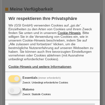
Meine Verfügbarkeit
Wir respektieren Ihre Privatsphäre
Ich bin verfügbar ab
*
Wir (GSI GmbH) verwenden Cookies auf „gsi.de“.
Einzelheiten zu den Arten von Cookies und ihrem Zweck
finden Sie unten und in unserem
Cookie-Hinweis
. Bitte
willigen Sie in die Verwendung von Cookies ein, wie in
unserem Cookie-Hinweis beschrieben, indem Sie auf
„Alle zulassen und fortsetzen“ klicken, um die
Freiwillige Angabe
bestmögliche Nutzererfahrung auf unseren Webseiten zu
haben. Sie können auch Ihre bevorzugten Einstellungen
vornehmen oder Cookies ablehnen (mit Ausnahme
Ich bin eine Person mit
unbedingt erforderlicher Cookies).
Behinderung
Cookie-Hinweis und weitere Informationen
.
Ja
Nein
Essentials
(immer erforderlich)
Zweck
:
Unbedingt erforderliche Cookies
Ich bin/war beschäftigt bei
Matomo
Zweck
:
Statistik-Cookies
GSI GmbH