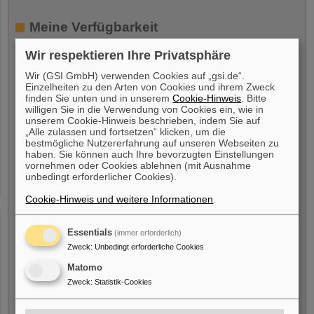
Meine Verfügbarkeit
Wir respektieren Ihre Privatsphäre
Ich bin verfügbar ab
*
Wir (GSI GmbH) verwenden Cookies auf „gsi.de“.
Einzelheiten zu den Arten von Cookies und ihrem Zweck
finden Sie unten und in unserem
Cookie-Hinweis
. Bitte
willigen Sie in die Verwendung von Cookies ein, wie in
unserem Cookie-Hinweis beschrieben, indem Sie auf
„Alle zulassen und fortsetzen“ klicken, um die
Freiwillige Angabe
bestmögliche Nutzererfahrung auf unseren Webseiten zu
haben. Sie können auch Ihre bevorzugten Einstellungen
vornehmen oder Cookies ablehnen (mit Ausnahme
Ich bin eine Person mit
unbedingt erforderlicher Cookies).
Behinderung
Cookie-Hinweis und weitere Informationen
.
Ja
Nein
Essentials
(immer erforderlich)
Zweck
:
Unbedingt erforderliche Cookies
Ich bin/war beschäftigt bei
Matomo
Zweck
:
Statistik-Cookies
GSI GmbH