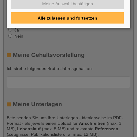
Ja
Meine Auswahl bestätigen
Nein
Alle zulassen und fortsetzen
FAIR GmbH
Ja
Nein
Meine Gehaltsvorstellung
Ich strebe folgendes Brutto-Jahresgehalt an:
Meine Unterlagen
Bitte senden Sie uns Ihre Unterlagen - idealerweise im PDF-
Format - als jeweils einen Upload für
Anschreiben
(max. 3
MB),
Lebenslauf
(max. 5 MB) und relevante
Referenzen
(Zeugnisse, Publikationsliste o. ä, max. 12 MB).