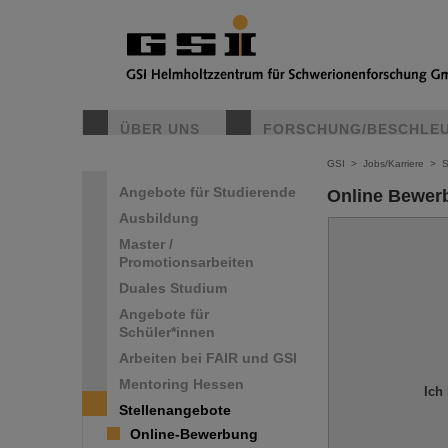
ÜBER UNS
FORSCHUNG/BESCHLE
GSI
>
Jobs/Karriere
>
S
Angebote für Studierende
Online Bewer
Ausbildung
Master /
Promotionsarbeiten
Duales Studium
Angebote für
Schüler*innen
Arbeiten bei FAIR und GSI
Mentoring Hessen
Ich
Stellenangebote
Online-Bewerbung