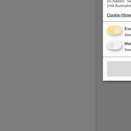
zu haben. Si
(mit Ausnahm
B
Cookie-Hinwe
Ess
Zwe
Ma
Zwe