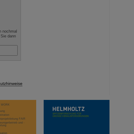
n nochmal
 Sie dann
utzhinweise
T WORK
hung
stration
projektleitung FAIR
eunigerbetrieb und -
klung
sation