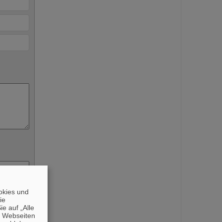
okies und
die
e auf „Alle
n Webseiten