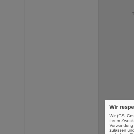
T
Ich bi
Wir respe
Wir (GSI Gmb
ihrem Zweck
Verwendung v
zulassen und
Ich bin 