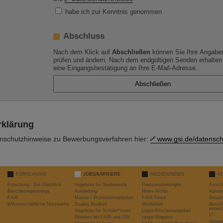
habe ich zur Kenntnis genommen
Abschluss
Nach dem Klick auf
Abschließen
können Sie Ihre Angabe
prüfen und ändern. Nach dem endgültigen Senden erhalten
eine Eingangsbestätigung an Ihre E-Mail-Adresse.
rklärung
enschutzhinweise zu Bewerbungsverfahren hier:
www.gsi.de/datensch
FORSCHUNG
JOBS/KARRIERE
MEDIEN/NEWS
A
Forschung - Ein Überblick
Angebote für Studierende
Pressemitteilungen
Forsc
Beschleunigeranlage
Ausbildung
News-Archiv
Admini
FAIR
Master / Promotionsarbeiten
FAIR-News
Gesamt
Wissenschaftliche Netzwerke
Duales Studium
Mediathek
Beschl
entwic
Angebote für Schüler*innen
Logos/Erscheinungsbild
IT
Arbeiten bei FAIR und GSI
target-Magazin
Organi