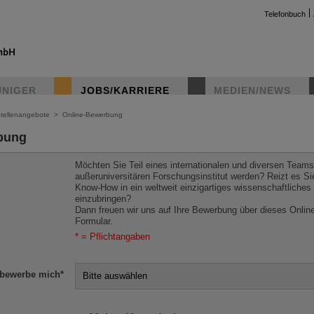
Telefonbuch
UNIGER
JOBS/KARRIERE
MEDIEN/NEWS
tellenangebote
>
Online-Bewerbung
bung
Möchten Sie Teil eines internationalen und diversen Teams
außeruniversitären Forschungsinstitut werden? Reizt es Sie
Know-How in ein weltweit einzigartiges wissenschaftliches 
einzubringen?
Dann freuen wir uns auf Ihre Bewerbung über dieses Onlin
Formular.
* = Pflichtangaben
 bewerbe mich
*