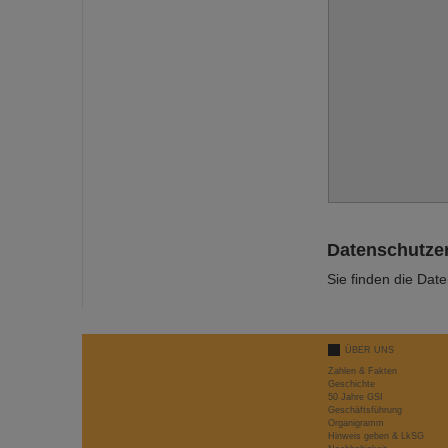
Datenschutze
Sie finden die Dat
ÜBER UNS
Zahlen & Fakten
Geschichte
50 Jahre GSI
Geschäftsführung
Organigramm
Hinweis geben & LkSG