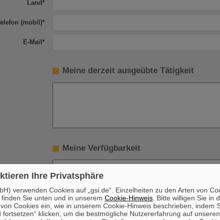
Land
*
elefon (mobil)
*
E-Mail
*
Meine derzeit ausgeübte Tätigkeit
Meine Verfügbarkeit
n verfügbar ab
*
ktieren Ihre Privatsphäre
H) verwenden Cookies auf „gsi.de“. Einzelheiten zu den Arten von Co
 finden Sie unten und in unserem
Cookie-Hinweis
. Bitte willigen Sie in 
Freiwillige Angabe
on Cookies ein, wie in unserem Cookie-Hinweis beschrieben, indem Si
 fortsetzen“ klicken, um die bestmögliche Nutzererfahrung auf unsere
Ja
eine Person mit