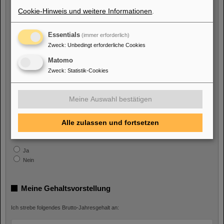
Cookie-Hinweis und weitere Informationen
.
Ich bin eine Person mit Behinderung
Essentials
(immer erforderlich)
Ja
Zweck
:
Unbedingt erforderliche Cookies
Nein
Matomo
Zweck
:
Statistik-Cookies
Ich bin/war beschäftigt bei
GSI GmbH
Meine Auswahl bestätigen
Ja
Nein
Alle zulassen und fortsetzen
FAIR GmbH
Ja
Nein
Meine Gehaltsvorstellung
Ich strebe folgendes Brutto-Jahresgehalt an: