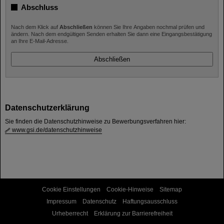
Abschluss
Nach dem Klick auf
Abschließen
können Sie Ihre Angaben nochmal prüfen und
ändern. Nach dem endgültigen Senden erhalten Sie dann eine Eingangsbestätigung
an Ihre E-Mail-Adresse.
Datenschutzerklärung
Sie finden die Datenschutzhinweise zu Bewerbungsverfahren hier:
www.gsi.de/datenschutzhinweise
Cookie Einstellungen
Cookie-Hinweise
Sitemap
Impressum
Datenschutz
Haftungsausschluss
Urheberrecht
Erklärung zur Barrierefreiheit