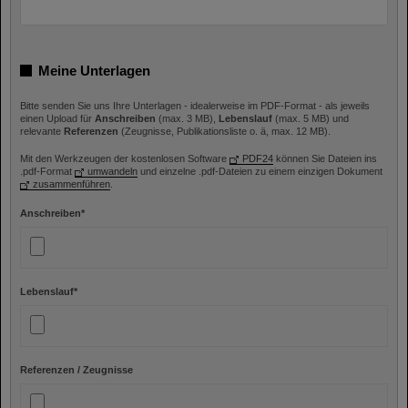
Meine Unterlagen
Bitte senden Sie uns Ihre Unterlagen - idealerweise im PDF-Format - als jeweils
einen Upload für
Anschreiben
(max. 3 MB),
Lebenslauf
(max. 5 MB) und
relevante
Referenzen
(Zeugnisse, Publikationsliste o. ä, max. 12 MB).
Mit den Werkzeugen der kostenlosen Software
PDF24
können Sie Dateien ins
.pdf-Format
umwandeln
und einzelne .pdf-Dateien zu einem einzigen Dokument
zusammenführen
.
Anschreiben
*
Lebenslauf
*
Referenzen / Zeugnisse