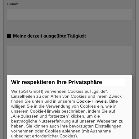
E-Mail
*
Meine derzeit ausgeübte Tätigkeit
Wir respektieren Ihre Privatsphäre
Meine Verfügbarkeit
Wir (GSI GmbH) verwenden Cookies auf „gsi.de“.
Einzelheiten zu den Arten von Cookies und ihrem Zweck
finden Sie unten und in unserem
Cookie-Hinweis
. Bitte
Ich bin verfügbar ab
*
willigen Sie in die Verwendung von Cookies ein, wie in
unserem Cookie-Hinweis beschrieben, indem Sie auf
„Alle zulassen und fortsetzen“ klicken, um die
bestmögliche Nutzererfahrung auf unseren Webseiten zu
haben. Sie können auch Ihre bevorzugten Einstellungen
vornehmen oder Cookies ablehnen (mit Ausnahme
unbedingt erforderlicher Cookies).
Freiwillige Angabe