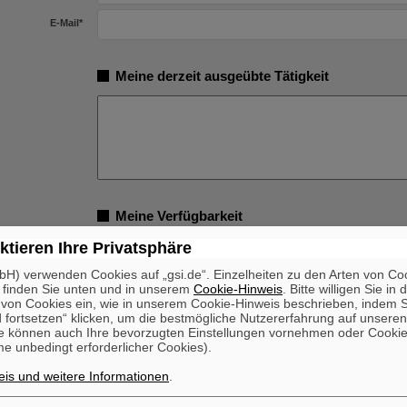
E-Mail
*
Meine derzeit ausgeübte Tätigkeit
Meine Verfügbarkeit
ktieren Ihre Privatsphäre
 bin verfügbar ab
*
H) verwenden Cookies auf „gsi.de“. Einzelheiten zu den Arten von Co
 finden Sie unten und in unserem
Cookie-Hinweis
. Bitte willigen Sie in 
on Cookies ein, wie in unserem Cookie-Hinweis beschrieben, indem Si
Freiwillige Angabe
 fortsetzen“ klicken, um die bestmögliche Nutzererfahrung auf unsere
e können auch Ihre bevorzugten Einstellungen vornehmen oder Cooki
Ja
n mit Behinderung
e unbedingt erforderlicher Cookies).
Nein
is und weitere Informationen
.
Ich bin/war beschäftigt bei