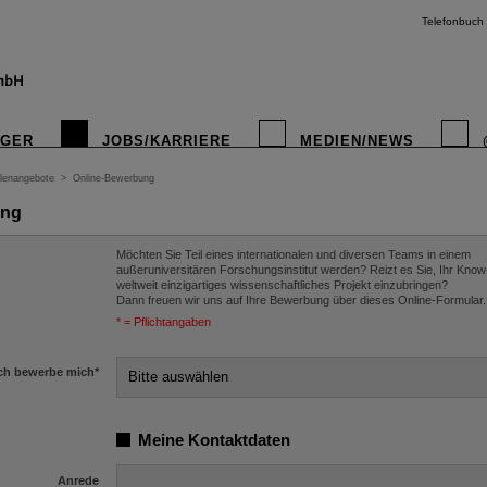
Telefonbuch
IGER
JOBS/KARRIERE
MEDIEN/NEWS
llenangebote
>
Online-Bewerbung
ung
Möchten Sie Teil eines internationalen und diversen Teams in einem
außeruniversitären Forschungsinstitut werden? Reizt es Sie, Ihr Know
weltweit einzigartiges wissenschaftliches Projekt einzubringen?
Dann freuen wir uns auf Ihre Bewerbung über dieses Online-Formular.
* = Pflichtangaben
ch bewerbe mich
*
Meine Kontaktdaten
Anrede