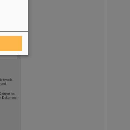
s jeweils
 und
ateien ins
gen Dokument