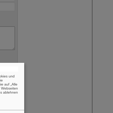
okies und
die
e auf „Alle
n Webseiten
es ablehnen