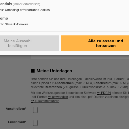
entials
(immer erforderlich)
Ja
GSI GmbH
ck
:
Unbedingt erforderliche Cookies
Nein
tomo
Ja
FAIR GmbH
ck
:
Statistik-Cookies
Nein
Meine Gehaltsvorstellung
Meine Auswahl
Alle zulassen und
bestätigen
fortsetzen
Ich strebe folgendes Brutto-Jahresgehalt an:
Meine Unterlagen
Bitte senden Sie uns Ihre Unterlagen - idealerweise im PDF-Format - al
einen Upload für
Anschreiben
(max. 3 MB),
Lebenslauf
(max. 5 MB)
relevante
Referenzen
(Zeugnisse, Publikationsliste o. ä, max. 12 MB).
Mit den Werkzeugen der kostenlosen Software
PDF24
können Sie D
.pdf-Format
umwandeln
und einzelne .pdf-Dateien zu einem einzi
zusammenführen
.
Anschreiben
*
Lebenslauf
*