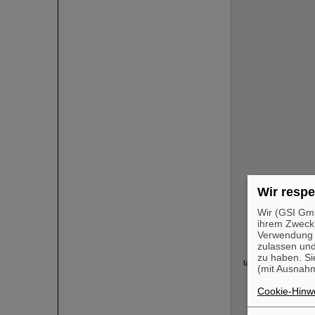
Wir respe
Ich
Wir (GSI Gmb
ihrem Zweck
Verwendung v
zulassen und
zu haben. Si
Ich bin eine Perso
(mit Ausnahm
Cookie-Hinwe