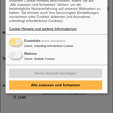
unserem Cookie-Hinweis beschrieben, indem Sie auf
Bachelor of Science (B. Sc.) Informatik dual (KoSI)
„Alle zulassen und fortsetzen“ klicken, um die
Bachelor of Science (B. Sc.) Informatik dual - IT-Security
bestmögliche Nutzererfahrung auf unseren Webseiten zu
haben. Sie können auch Ihre bevorzugten Einstellungen
(KITS)
vornehmen oder Cookies ablehnen (mit Ausnahme
Bachelor of Science (B. Eng.) Elektrotechnik und
unbedingt erforderlicher Cookies).
Informationstechnik (KoSE)
Cookie-Hinweis und weitere Informationen
.
Hochschule Worms:
Bachelor of Arts (B.A.) Internationales
Essentials
(immer erforderlich)
Logistikmanagement
Zweck
:
Unbedingt erforderliche Cookies
Bachelor of Science (B. Sc.) Wirtschaftsinformatik
Matomo
Technische Hochschule Mittelhessen:
Zweck
:
Statistik-Cookies
Bachelor of Science (B. Eng.) Bauingenieurwesen
(Fachrichtung Technische Gebäudeausrüstung)
Meine Auswahl bestätigen
Alle zulassen und fortsetzen
Ansprechperson in der Personalabteilung ist
Lilli Maier-Mancin
l.maier-mancin(at)gsi.de
oder 06151 -
71 1588