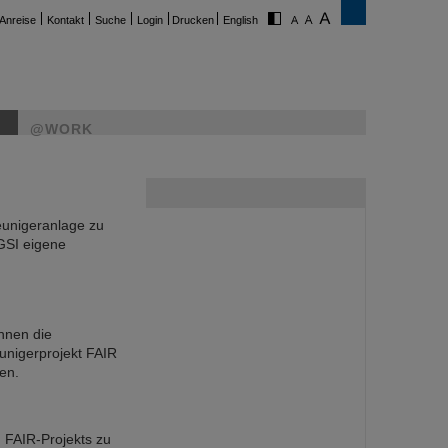
Anreise
Kontakt
Suche
Login
Drucken
English
@WORK
eunigeranlage zu
 GSI eigene
nnen die
unigerprojekt FAIR
en.
n FAIR-Projekts zu