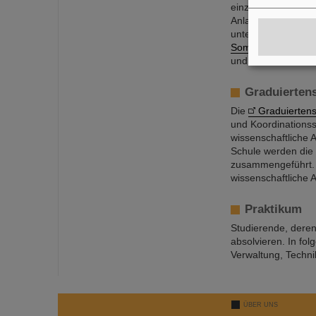
einzigen in Europa
Anlage mit noch hö
unterzeichneten K
Sommerschule
ein
und Weltraumanwe
Graduierten
Die
Graduierten
und Koordinationss
wissenschaftliche 
Schule werden die 
zusammengeführt. Z
wissenschaftliche 
Praktikum
Studierende, deren 
absolvieren. In fo
Verwaltung, Techni
ÜBER UNS