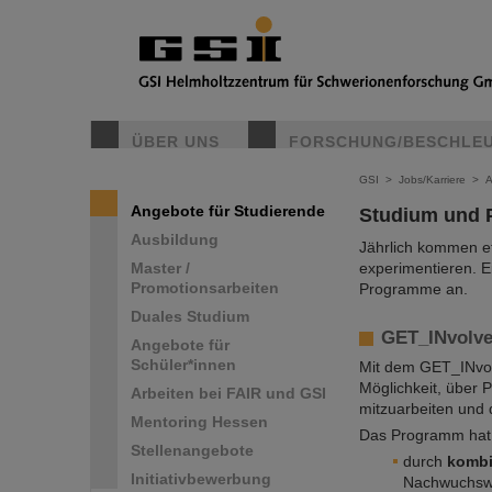
ÜBER UNS
FORSCHUNG/BESCHLE
GSI
>
Jobs/Karriere
>
A
Angebote für Studierende
Studium und 
Ausbildung
Jährlich kommen e
Master /
experimentieren. E
Promotionsarbeiten
Programme an.
Duales Studium
GET_INvolv
Angebote für
Schüler*innen
Mit dem GET_INvol
Möglichkeit, über 
Arbeiten bei FAIR und GSI
mitzuarbeiten und 
Mentoring Hessen
Das Programm hat 
Stellenangebote
durch
kombi
Initiativbewerbung
Nachwuchswis