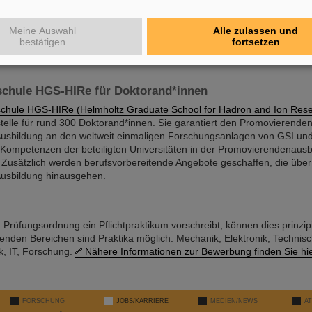
, der in der Lage ist, kosmische Strahlung zu simulieren. GSI baut nun
herer Energie für die Simulation kosmischer Strahlung. Im Rahmen des
Meine Auswahl
Alle zulassen und
ooperationsabkommens zwischen der ESA und GSI-FAIR wurde die
E
bestätigen
fortsetzen
gerichtet, um Studierenden der grundlegenden Schwerionenbiophysik fü
ndungen auszubilden.
schule HGS-HIRe für Doktorand*innen
schule HGS-HIRe (Helmholtz Graduate School for Hadron and Ion Res
telle für rund 300 Doktorand*innen. Sie garantiert den Promovierenden
Ausbildung an den weltweit einmaligen Forschungsanlagen von GSI und
Kompetenzen der beteiligten Universitäten in der Promovierendenausb
usätzlich werden berufsvorbereitende Angebote geschaffen, die über
Ausbildung hinausgehen.
Prüfungsordnung ein Pflichtpraktikum vorschreibt, können dies prinzipi
lgenden Bereichen sind Praktika möglich: Mechanik, Elektronik, Technis
k, IT, Forschung.
Nähere Informationen zur Bewerbung finden Sie hie
FORSCHUNG
JOBS/KARRIERE
MEDIEN/NEWS
A