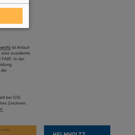
 FAIR, eine neue
 kürzlich
SA-FAIR-
r terrestrische
earch)
ist Anlauf-
 eine exzellente
 FAIR. In der
ildung
 die
ell bei GSI
ches Zeichnen,
r.
T WORK