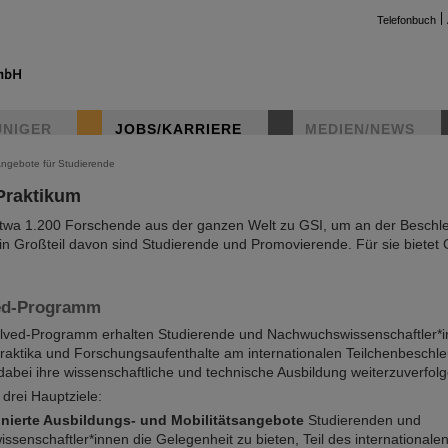
Telefonbuch
UNIGER
JOBS/KARRIERE
MEDIEN/NEWS
ngebote für Studierende
Praktikum
twa 1.200 Forschende aus der ganzen Welt zu GSI, um an der Beschl
in Großteil davon sind Studierende und Promovierende. Für sie bietet
ed-Programm
ved-Programm erhalten Studierende und Nachwuchswissenschaftler*i
Praktika und Forschungsaufenthalte am internationalen Teilchenbeschle
dabei ihre wissenschaftliche und technische Ausbildung weiterzuverfolg
drei Hauptziele:
nierte Ausbildungs- und Mobilitätsangebote
Studierenden und
senschaftler*innen die Gelegenheit zu bieten, Teil des internationale