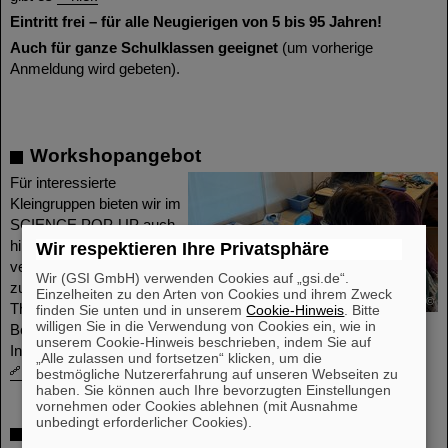
Eintritt frei – für alle Neugierigen von 5 bis 95 Jahren!
Auch für ganze Schulklassen geeignet
(um vorherige
Anmeldung wird gebeten).
Workshopangebot
Für interessierte
Kleingruppen bieten wir im
SCIENCE POP-UP auch
hin und wieder
Wir respektieren Ihre Privatsphäre
verschiedene Workshops
Wir (GSI GmbH) verwenden Cookies auf „gsi.de“.
zu unterschiedlichen
Einzelheiten zu den Arten von Cookies und ihrem Zweck
©
Themen aus dem MINT-
finden Sie unten und in unserem
Cookie-Hinweis
. Bitte
willigen Sie in die Verwendung von Cookies ein, wie in
Bereich (Mathematik,
unserem Cookie-Hinweis beschrieben, indem Sie auf
Informatik, Naturwissenschaften und Technik) an.
„Alle zulassen und fortsetzen“ klicken, um die
Workshopangebot
bestmögliche Nutzererfahrung auf unseren Webseiten zu
haben. Sie können auch Ihre bevorzugten Einstellungen
vornehmen oder Cookies ablehnen (mit Ausnahme
unbedingt erforderlicher Cookies).
Schüler*innen Labor