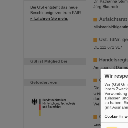
Dr. Katharina Stu
Jörg Blaurock
Bei GSI entsteht das neue
Beschleunigerzentrum FAIR.
Erfahren Sie mehr.
Aufsichtsrat
Ministerialdirigent
Ust.-IdNr. g
DE 111 671 917
Handelsregis
GSI ist Mitglied bei
Amtsgericht Darms
Wir respe
Gemeinnützi
Gefördert von
Wir (GSI Gmb
Die GSI Helmholtz
ihrem Zweck
Gesellschaft verfol
Verwendung v
zulassen und
durchgeführten For
zu haben. Si
Weise zugänglich 
(mit Ausnahm
Geschlechte
Cookie-Hinwe
Eine geschlechter-