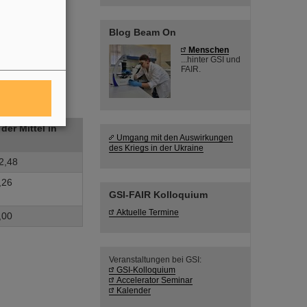
chtsbezogene
n der Sprache
Blog Beam On
Menschen
...hinter GSI und
FAIR.
der Mittel in
Umgang mit den Auswirkungen
des Kriegs in der Ukraine
2,48
,26
GSI-FAIR Kolloquium
Aktuelle Termine
,00
Veranstaltungen bei GSI:
GSI-Kolloquium
Accelerator Seminar
Kalender