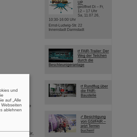
UP
geöffnet Di – Fr,
12 – 17 Uhr
Sa, 11.07.26,
10:30-16:00 Uhr
Ernst-Ludwig-Str. 22
Innenstadt Darmstadt
FAIR-Trailer: Der
Weg der Teilchen
durch die
Beschleunigeranlage
Rundflug über
okies und
die FAIR-
ke. Die
die
Baustelle
 der bei GSI
e auf „Alle
n Webseiten
nheit auf andere
es ablehnen
Besichtigung
von GSI/FAIR –
jetzt Termin
buchen!
wesentlich dafür,