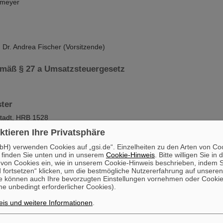
mmeyer
in Dr. Andrea Fischer (Vorsitzende)
emäß § 27 a Umsatzsteuergesetz
ter
tadt, HRB 1528
ktieren Ihre Privatsphäre
gkeit
H) verwenden Cookies auf „gsi.de“. Einzelheiten zu den Arten von Co
zentrum für Schwerionenforschung GmbH verfolgt gemeinnützige Zwec
 finden Sie unten und in unserem
Cookie-Hinweis
. Bitte willigen Sie in 
gt mit ihrer Forschung ausschließlich friedliche Zwecke. Die Ergebnisse
on Cookies ein, wie in unserem Cookie-Hinweis beschrieben, indem Si
 fortsetzen“ klicken, um die bestmögliche Nutzererfahrung auf unsere
schungsarbeiten werden grundsätzlich veröffentlicht oder der Allgemei
e können auch Ihre bevorzugten Einstellungen vornehmen oder Cooki
gemacht.
e unbedingt erforderlicher Cookies).
rsensible Unternehmenssprache
is und weitere Informationen
.
 und diversitätssensible Verwendung von Sprache und Bildmaterial sind 