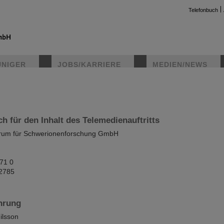
Telefonbuch
UNIGER
JOBS/KARRIERE
MEDIEN/NEWS
instag
ch für den Inhalt des Telemedienauftritts
trum für Schwerionenforschung GmbH
-71 0
 2785
hrung
ilsson