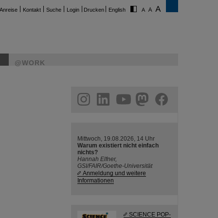
Anreise
Kontakt
Suche
Login
Drucken
English
@WORK
ram
linkedin
youtube
helmholtz.social
facebook
Mittwoch, 19.08.2026, 14 Uhr
Warum existiert nicht einfach
nichts?
Hannah Elfner,
GSI/FAIR/Goethe-Universität
Anmeldung und weitere
Informationen
SCIENCE POP-