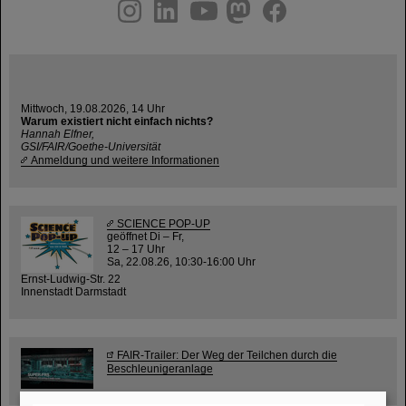
instagram
linkedin
youtube
helmholtz.social
facebook
Mittwoch, 19.08.2026, 14 Uhr
Warum existiert nicht einfach nichts?
Hannah Elfner,
GSI/FAIR/Goethe-Universität
Anmeldung und weitere Informationen
SCIENCE POP-UP
geöffnet Di – Fr,
12 – 17 Uhr
Sa, 22.08.26, 10:30-16:00 Uhr
Ernst-Ludwig-Str. 22
Innenstadt Darmstadt
FAIR-Trailer: Der Weg der Teilchen durch die
Beschleunigeranlage