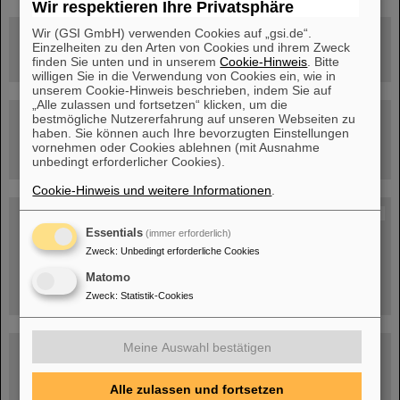
Wir respektieren Ihre Privatsphäre
Wir (GSI GmbH) verwenden Cookies auf „gsi.de“.
Rundflug über die FAIR-Baustelle
Einzelheiten zu den Arten von Cookies und ihrem Zweck
finden Sie unten und in unserem
Cookie-Hinweis
. Bitte
willigen Sie in die Verwendung von Cookies ein, wie in
unserem Cookie-Hinweis beschrieben, indem Sie auf
„Alle zulassen und fortsetzen“ klicken, um die
bestmögliche Nutzererfahrung auf unseren Webseiten zu
Besichtigung von GSI/FAIR –
jetzt Termin buchen!
haben. Sie können auch Ihre bevorzugten Einstellungen
vornehmen oder Cookies ablehnen (mit Ausnahme
unbedingt erforderlicher Cookies).
Cookie-Hinweis und weitere Informationen
.
Blog Beam On
Essentials
(immer erforderlich)
Menschen
...hinter GSI und FAIR.
Zweck
:
Unbedingt erforderliche Cookies
Matomo
Zweck
:
Statistik-Cookies
Meine Auswahl bestätigen
Alle zulassen und fortsetzen