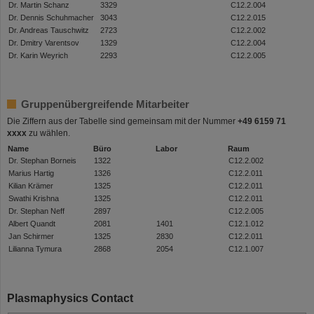
Dr. Martin Schanz
3329
C12.2.004
Dr. Dennis Schuhmacher
3043
C12.2.015
Dr. Andreas Tauschwitz
2723
C12.2.002
Dr. Dmitry Varentsov
1329
C12.2.004
Dr. Karin Weyrich
2293
C12.2.005
Gruppenübergreifende Mitarbeiter
Die Ziffern aus der Tabelle sind gemeinsam mit der Nummer
+49 6159 71
xxxx
zu wählen.
Name
Büro
Labor
Raum
Dr. Stephan Borneis
1322
C12.2.002
Marius Hartig
1326
C12.2.011
Kilian Krämer
1325
C12.2.011
Swathi Krishna
1325
C12.2.011
Dr. Stephan Neff
2897
C12.2.005
Albert Quandt
2081
1401
C12.1.012
Jan Schirmer
1325
2830
C12.2.011
Lilianna Tymura
2868
2054
C12.1.007
Plasmaphysics Contact