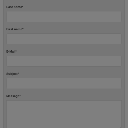
Last name
*
First name
*
E-Mail
*
Subject
*
Message
*