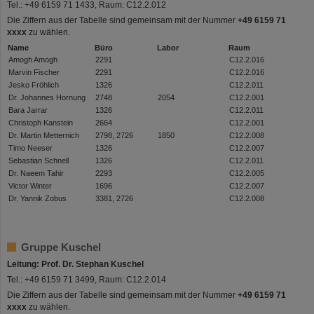
Tel.: +49 6159 71 1433, Raum: C12.2.012
Die Ziffern aus der Tabelle sind gemeinsam mit der Nummer
+49 6159 71
xxxx
zu wählen.
Name
Büro
Labor
Raum
Amogh Amogh
2291
C12.2.016
Marvin Fischer
2291
C12.2.016
Jesko Fröhlich
1326
C12.2.011
Dr. Johannes Hornung
2748
2054
C12.2.001
Bara Jarrar
1326
C12.2.011
Christoph Kanstein
2664
C12.2.001
Dr. Martin Metternich
2798, 2726
1850
C12.2.008
Timo Neeser
1326
C12.2.007
Sebastian Schnell
1326
C12.2.011
Dr. Naeem Tahir
2293
C12.2.005
Victor Winter
1696
C12.2.007
Dr. Yannik Zobus
3381, 2726
C12.2.008
Gruppe Kuschel
Leitung: Prof. Dr. Stephan Kuschel
Tel.: +49 6159 71 3499, Raum: C12.2.014
Die Ziffern aus der Tabelle sind gemeinsam mit der Nummer
+49 6159 71
xxxx
zu wählen.