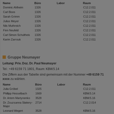
Name
Büro
Labor
Raum
Dominic Ahlheim
1326
C12.2.011
Carl Boos
1326
C12.2.011
Sarah Grimm
1326
C12.2.011
Julius Meyer
1326
C12.2.011
Nils Muthreich
1326
C12.2.011
Finn Neufeld
1326
C12.2.011
Carl Simon Schultheis
1326
C12.2.011
Karim Zarrouk
1326
C12.2.011
Gruppe Neumayer
Leitung: Priv. Doz. Dr. Paul Neumayer
Tel.: +49 6159 71 1801, Raum: KBW.5.14
Die Ziffern aus der Tabelle sind gemeinsam mit der Nummer
+49 6159 71
xxxx
zu wählen.
Name
Büro
Labor
Raum
Julia Gröbel
1325
C12.2.011
Phillipp Hesselbach
1669
KBW.5.14
Dr. Artem Martynenko
3528
KBW.5.16
Dr. Zsuzsanna Slattery-
2714
C12.2.014
Major
Leonard Wegert
3528
KBW.5.16