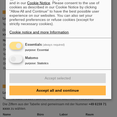
and in our
Cookie Notice
. Please consent to the use of
cookies as described in our Cookie Notice by clicking
"Allow All and Continue" to have the best possible user
Betriebsteam PHELIX (PHX)
experience on our websites. You can also set your
Leitung: Dr. Stefan Götte
preferred preferences or refuse cookies (except for
strictly necessary cookies).
Tel.: +49 6159 71 1445 (Büro), -2726 (PHELIX), Raum: C12.2.003
Die Ziffern aus der Tabelle sind gemeinsam mit der Nummer
+49 6159 71
Cookie notice and more Information
.
xxxx
zu wählen.
Name
Büro
Labor
Raum
Essentials
Dr. Christian Brabetz
1328, 2726
(always required)
2054
C12.2.015
Dr. Udo Eisenbarth
1301, 2726
2054
C12.1.012
purpose
:
Essential
Sabine Kunzer
2097, 2081
2054
C12.1.006
Matomo
Dr. Dennis Neidherr
1885, 2726
SB2.2.255
purpose
:
Statistics
Dirk Reemts
2058, 2081
2054, 3532
C12.1.006
Dr. Bernhard Zielbauer
1719
1902
C12.1.007
Accept selected
Plasmaphysik Detektoren (PPD)
Accept all and continue
Leitung: Dr. Abel Blažević
Tel.: +49 6159 71 2294 (Büro), -2687 (Bei Z6), Raum: C12,2,013
Die Ziffern aus der Tabelle sind gemeinsam mit der Nummer
+49 6159 71
xxxx
zu wählen.
Name
Büro
Labor
Raum