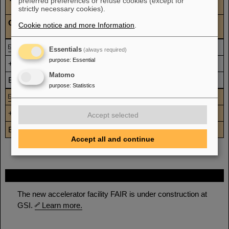
preferred preferences or refuse cookies (except for
strictly necessary cookies).
Ort
Cookie notice and more Information
.
Eva Knor
Essentials
(always required)
purpose
:
Essential
+49-6159-71-1345
Matomo
BK1 2.012
purpose
:
Statistics
Bettina Sommer
+49-6159-71-3223
Accept selected
BK1 2.012
Accept all and continue
FAIR
The new accelerator facility FAIR is under construction at
GSI.
Learn more.