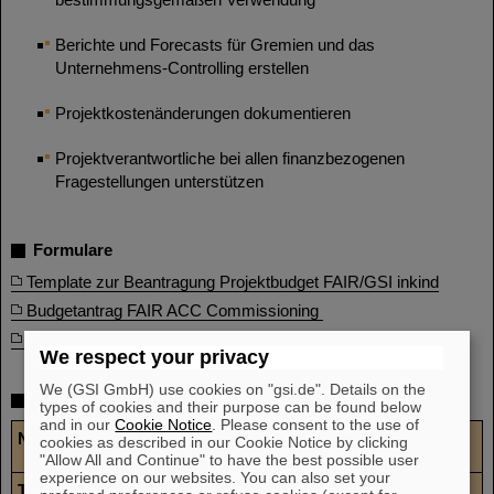
Berichte und Forecasts für Gremien und das
Unternehmens-Controlling erstellen
Projektkostenänderungen dokumentieren
Projektverantwortliche bei allen finanzbezogenen
Fragestellungen unterstützen
Formulare
Template zur Beantragung Projektbudget FAIR/GSI inkind
Budgetantrag FAIR ACC Commissioning
Budgetantrag GSI - Sanierungskosten
We respect your privacy
We (GSI GmbH) use cookies on "gsi.de". Details on the
Mitarbeitende
types of cookies and their purpose can be found below
and in our
Cookie Notice
. Please consent to the use of
Name
cookies as described in our Cookie Notice by clicking
"Allow All and Continue" to have the best possible user
experience on our websites. You can also set your
Telefon