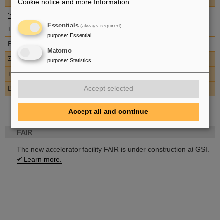
Cookie notice and more Information
.
Eva Knor
Essentials
(always required)
+49-6159-71-1345
purpose
:
Essential
BK1 2.012
Matomo
Bettina Sommer
purpose
:
Statistics
+49-6159-71-3223
BK1 2.012
Accept selected
Accept all and continue
FAIR
The new accelerator facility FAIR is under construction at GSI.
Learn more.