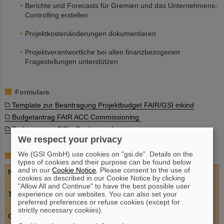
Berichte und Forecasts für Gremien und das Unternehmens-
Controlling erstellen
Projektkostenänderungen dokumentieren
Projektverantwortliche bei allen finanzbezogenen
Fragestellungen unterstützen
Formulare
Template zur Beantragung Projektbudget FAIR/GSI inkind
Budgetantrag FAIR ACC Commissioning
Budgetantrag GSI - Sanierungskosten
We respect your privacy
We (GSI GmbH) use cookies on "gsi.de". Details on the
Mitarbeitende
types of cookies and their purpose can be found below
and in our
Cookie Notice
. Please consent to the use of
Name
cookies as described in our Cookie Notice by clicking
"Allow All and Continue" to have the best possible user
Telefon
experience on our websites. You can also set your
preferred preferences or refuse cookies (except for
strictly necessary cookies).
Ort