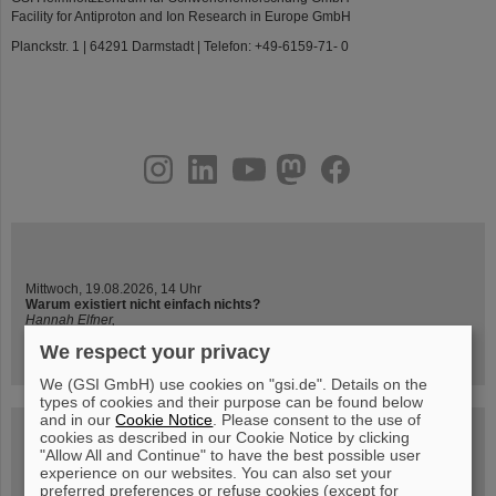
Facility for Antiproton and Ion Research in Europe GmbH
Planckstr. 1 | 64291 Darmstadt | Telefon: +49-6159-71- 0
instagram
linkedin
youtube
helmholtz.social
facebook
Mittwoch, 19.08.2026, 14 Uhr
Warum existiert nicht einfach nichts?
Hannah Elfner,
GSI/FAIR/Goethe-Universität
We respect your privacy
Anmeldung und weitere Informationen
We (GSI GmbH) use cookies on "gsi.de". Details on the
types of cookies and their purpose can be found below
and in our
Cookie Notice
. Please consent to the use of
SCIENCE POP-UP
cookies as described in our Cookie Notice by clicking
geöffnet Di – Fr,
"Allow All and Continue" to have the best possible user
12 – 17 Uhr
experience on our websites. You can also set your
Sa, 11.07.26, 10:30-16:00 Uhr
preferred preferences or refuse cookies (except for