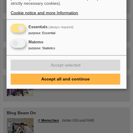
Ernst-Ludwig-Str. 22
strictly necessary cookies).
Innenstadt Darmstadt
Cookie notice and more Information
.
FAIR-Trailer: Der Weg der Teilchen durch die
Essentials
(always required)
Beschleunigeranlage
purpose
:
Essential
Matomo
purpose
:
Statistics
Rundflug über die FAIR-Baustelle
Accept selected
Accept all and continue
Besichtigung von GSI/FAIR –
jetzt Termin buchen!
Blog Beam On
Menschen
...hinter GSI und FAIR.