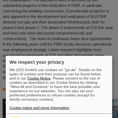
substantial progress in the realization of FAIR, in particular
concerning the building construction. Considerable progress is
also apparent in the development and realization of NUSTAR
detector set-ups and their associated infrastructure, both for
phase-0 and phase-1. The phase-0 experiments at GSI this year
and next year were discussed comprehensively and
constructively. The need of continuous beam time opportunities
in the following years until the FAIR facility becomes operational
was emphasized strongly. Latest research highlights from
successful experiments at GSI and other laboratories were
broadly discussed.
We respect your privacy
During the full week, many working groups used the opportunity
We (GSI GmbH) use cookies on "gsi.de". Details on the
to discuss their developments, to report on latest results and to
types of cookies and their purpose can be found below
plan the next steps of their work.
and in our
Cookie Notice
. Please consent to the use of
cookies as described in our Cookie Notice by clicking
"Allow All and Continue" to have the best possible user
NUSTAR Annual Meeting 2019
experience on our websites. You can also set your
preferred preferences or refuse cookies (except for
strictly necessary cookies).
Cookie notice and more Information
.