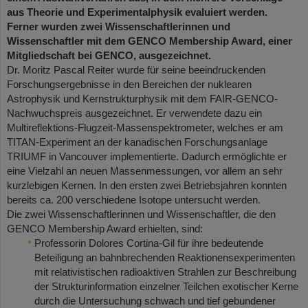
aus Theorie und Experimentalphysik evaluiert werden.
Ferner wurden zwei Wissenschaftlerinnen und
Wissenschaftler mit dem GENCO Membership Award, einer
Mitgliedschaft bei GENCO, ausgezeichnet.
Dr. Moritz Pascal Reiter wurde für seine beeindruckenden
Forschungsergebnisse in den Bereichen der nuklearen
Astrophysik und Kernstrukturphysik mit dem FAIR-GENCO-
Nachwuchspreis ausgezeichnet. Er verwendete dazu ein
Multireflektions-Flugzeit-Massenspektrometer, welches er am
TITAN-Experiment an der kanadischen Forschungsanlage
TRIUMF in Vancouver implementierte. Dadurch ermöglichte er
eine Vielzahl an neuen Massenmessungen, vor allem an sehr
kurzlebigen Kernen. In den ersten zwei Betriebsjahren konnten
bereits ca. 200 verschiedene Isotope untersucht werden.
Die zwei Wissenschaftlerinnen und Wissenschaftler, die den
GENCO Membership Award erhielten, sind:
Professorin Dolores Cortina-Gil für ihre bedeutende
Beteiligung an bahnbrechenden Reaktionensexperimenten
mit relativistischen radioaktiven Strahlen zur Beschreibung
der Strukturinformation einzelner Teilchen exotischer Kerne
durch die Untersuchung schwach und tief gebundener