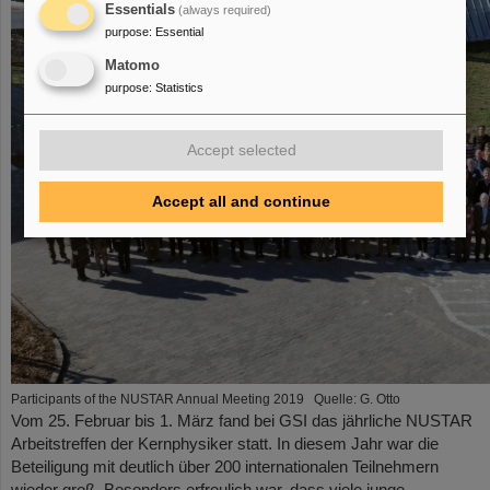
Essentials
(always required)
purpose
:
Essential
Matomo
purpose
:
Statistics
Accept selected
Accept all and continue
Participants of the NUSTAR Annual Meeting 2019 Quelle: G. Otto
Vom 25. Februar bis 1. März fand bei GSI das jährliche NUSTAR
Arbeitstreffen der Kernphysiker statt. In diesem Jahr war die
Beteiligung mit deutlich über 200 internationalen Teilnehmern
wieder groß. Besonders erfreulich war, dass viele junge