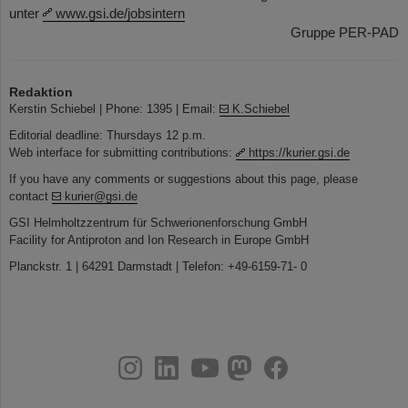
unter
www.gsi.de/jobsintern
Gruppe PER-PAD
Redaktion
Kerstin Schiebel | Phone: 1395 | Email:
K.Schiebel
Editorial deadline: Thursdays 12 p.m.
Web interface for submitting contributions:
https://kurier.gsi.de
If you have any comments or suggestions about this page, please
contact
kurier@gsi.de
GSI Helmholtzzentrum für Schwerionenforschung GmbH
Facility for Antiproton and Ion Research in Europe GmbH
Planckstr. 1 | 64291 Darmstadt | Telefon: +49-6159-71- 0
instagram
linkedin
youtube
helmholtz.social
facebook