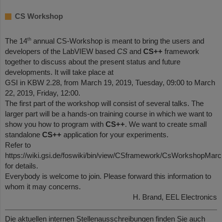
CS Workshop
th
The 14
annual CS-Workshop is meant to bring the users and
developers of the LabVIEW based
CS
and
CS++
framework
together to discuss about the present status and future
developments. It will take place at
GSI in KBW 2.28, from March 19, 2019, Tuesday, 09:00 to March
22, 2019, Friday, 12:00.
The first part of the workshop will consist of several talks. The
larger part will be a hands-on training course in which we want to
show you how to program with
CS++
. We want to create small
standalone
CS++
application for your experiments.
Refer to
https://wiki.gsi.de/foswiki/bin/view/CSframework/CsWorkshopMar
for details.
Everybody is welcome to join. Please forward this information to
whom it may concerns.
H. Brand, EEL Electronics
Die aktuellen internen Stellenausschreibungen finden Sie auch