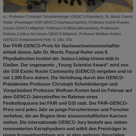
v.l.: Professor Christoph Scheidenberger (GENCO-Präsident), Dr. Moritz Pascal
Reiter (Preisträger FAIR-GENCO-Nachwuchspreis), Professor Andrej Popeko
(neues GENCO-Mitglied), Professor Gottfried Münzenberg, Professorin
Dolores Cortina-Gil (neues GENCO-Mitglied), Professor Wolfram Korten
(GENCO-Vizepräsident) Foto: G. Otto, GSI
Der FAIR-GENCO-Preis für Nachwuchswissenschaftler
erhielt dieses Jahr Dr. Moritz Pascal Reiter vom II.
Physikalischen Institut der Justus-Liebig-Universität in
Gießen. Der sogenannte „Young Scientist Award“ wird von
der GSI Exotic Nuclei Community (GENCO) vergeben und ist
mit 1.000 Euro dotiert. Die Verleihung durch den GENCO-
Präsidenten Professor Christoph Scheidenberger und
Vizepräsident Professor Wolfram Korten fand im Februar auf
dem GENCO-Jahrestreffen im Rahmen eines
Festkolloquiums bei FAIR und GSI statt. Der FAIR-GENCO-
Preis wird jedes Jahr an junge Forscherinnen und Forscher
verliehen, die am Beginn ihrer wissenschaftlichen Karriere
stehen. Die internationale GENCO-Jury besteht aus sieben
renommierten Kernphysikern und wählt den Preisträger in
einem Auswahlverfahren aus, in dem mehrere Vorschläge