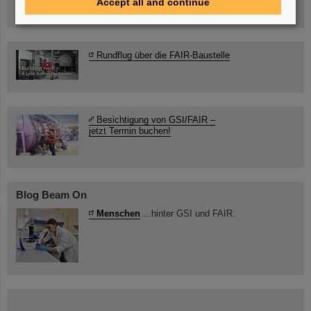
Beschleunigeranlage
Accept all and continue
Rundflug über die FAIR-Baustelle
Besichtigung von GSI/FAIR –
jetzt Termin buchen!
Blog Beam On
Menschen
...hinter GSI und FAIR.