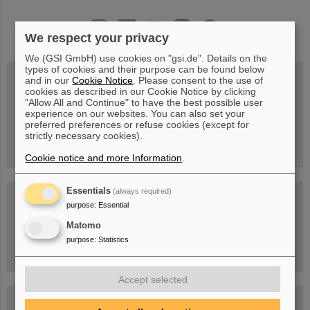
instagram
linkedin
youtube
helmholtz.social
facebook
We respect your privacy
We (GSI GmbH) use cookies on "gsi.de". Details on the
types of cookies and their purpose can be found below
and in our
Cookie Notice
. Please consent to the use of
cookies as described in our Cookie Notice by clicking
"Allow All and Continue" to have the best possible user
Mittwoch, 19.08.2026, 14 Uhr
experience on our websites. You can also set your
Warum existiert nicht einfach nichts?
preferred preferences or refuse cookies (except for
Hannah Elfner,
strictly necessary cookies).
GSI/FAIR/Goethe-Universität
Anmeldung und weitere Informationen
Cookie notice and more Information
.
Essentials
(always required)
SCIENCE POP-UP
purpose
:
Essential
geöffnet Di – Fr,
12 – 17 Uhr
Matomo
Sa, 11.07.26, 10:30-16:00 Uhr
Ernst-Ludwig-Str. 22
purpose
:
Statistics
Innenstadt Darmstadt
Accept selected
FAIR-Trailer: Der Weg der Teilchen durch die