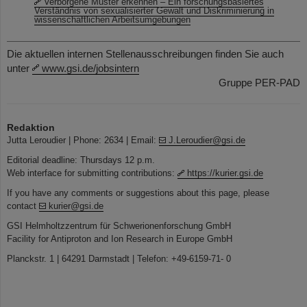
Verborgene Muster erkennen – Ein forschungsbasiertes
Verständnis von sexualisierter Gewalt und Diskriminierung in
wissenschaftlichen Arbeitsumgebungen
Die aktuellen internen Stellenausschreibungen finden Sie auch
unter
www.gsi.de/jobsintern
Gruppe PER-PAD
Redaktion
Jutta Leroudier | Phone: 2634 | Email:
J.Leroudier@gsi.de
Editorial deadline: Thursdays 12 p.m.
Web interface for submitting contributions:
https://kurier.gsi.de
If you have any comments or suggestions about this page, please
contact
kurier@gsi.de
GSI Helmholtzzentrum für Schwerionenforschung GmbH
Facility for Antiproton and Ion Research in Europe GmbH
Planckstr. 1 | 64291 Darmstadt | Telefon: +49-6159-71- 0