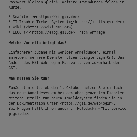
Passwort bleiben gleich. Weitere Anwendungen folgen in
Kürze.
*
Seafile (<
https://sf.gsi.de>
)
*
IT-Trouble-Ticket-System (<
https://it-tts.gsi.de>
)
*
Wiki (<https://wiki.gsi.de>)
*
ELOG (<
https://elog.gsi.de>,
nach Anfrage)
Welche Vorteile bringt das?
Einfacherer Zugang mit weniger Anmeldungen: einmal
anmelden, mehrere Dienste nutzen (Single Sign-On). Das
Ändern des GSI-Web-Login Passworts von außerhalb der
GSI.
Was müssen Sie tun?
Zunächst nichts. Ab dem 1. Oktober nutzen Sie einfach
das neue Anmeldesystem bei den oben genannten Diensten.
Weitere Details zum neuen Anmeldesystem finden Sie in
der Dokumentation unter <
https://gsi.de/weblogin
>.
Bei Fragen hilft Ihnen unser IT-Helpdesk: <
it-service
@ gsi.de
>.