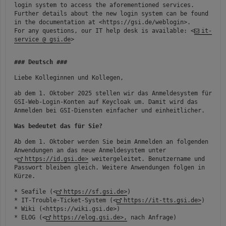
login system to access the aforementioned services.
Further details about the new login system can be found
in the documentation at <
https://gsi.de/weblogin>
.
For any questions, our IT help desk is available: <
it-
service @ gsi.de
>
### Deutsch ###
Liebe Kolleginnen und Kollegen,
ab dem 1. Oktober 2025 stellen wir das Anmeldesystem für
GSI-Web-Login-Konten auf Keycloak um. Damit wird das
Anmelden bei GSI-Diensten einfacher und einheitlicher.
Was bedeutet das für Sie?
Ab dem 1. Oktober werden Sie beim Anmelden an folgenden
Anwendungen an das neue Anmeldesystem unter
<
https://id.gsi.de>
weitergeleitet. Benutzername und
Passwort bleiben gleich. Weitere Anwendungen folgen in
Kürze.
*
Seafile (<
https://sf.gsi.de>
)
*
IT-Trouble-Ticket-System (<
https://it-tts.gsi.de>
)
*
Wiki (<https://wiki.gsi.de>)
*
ELOG (<
https://elog.gsi.de>,
nach Anfrage)