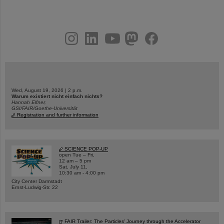
instagram
linkedin
youtube
helmholtz.social
facebook
Wed, August 19, 2026 | 2 p.m.
Warum existiert nicht einfach nichts?
Hannah Elfner,
GSI/FAIR/Goethe-Universität
Registration and further information
SCIENCE POP-UP
open Tue – Fri,
12 am – 5 pm
Sat, July 11,
10:30 am - 4:00 pm
City Center Darmstadt
Ernst-Ludwig-Str. 22
FAIR Trailer: The Particles' Journey through the Accelerator