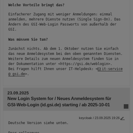
Welche Vorteile bringt das?
Einfacherer Zugang mit weniger Anmeldungen: einmal
anmelden, mehrere Dienste nutzen (Single Sign-On). Das
Ändern des GSI-Web-Login Passworts von außerhalb der
GSI.
Was müssen Sie tun?
Zunächst nichts. Ab dem 1. Oktober nutzen Sie einfach
das neue Anmeldesystem bei den oben genannten Diensten.
Weitere Details zum neuen Anmeldesystem finden Sie in
der Dokumentation unter <
https://gsi.de/weblogin
>.
Bei Fragen hilft Ihnen unser IT-Helpdesk: <
it-service
@ gsi.de
>.
23.09.2025
New Login System for / Neues Anmeldesystem für
GSI-Web-Login (id.gsi.de) starting / ab 2025-10-01
keycloak / 23.09.2025 19:26
Deutsche Version siehe unten.