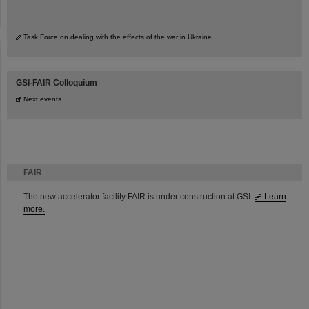
Task Force on dealing with the effects of the war in Ukraine
GSI-FAIR Colloquium
Next events
FAIR
The new accelerator facility FAIR is under construction at GSI.
Learn
more.