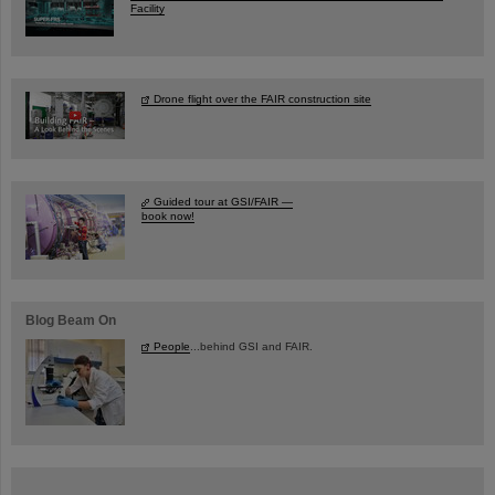
Facility
Drone flight over the FAIR construction site
Guided tour at GSI/FAIR —
book now!
Blog Beam On
People
...behind GSI and FAIR.