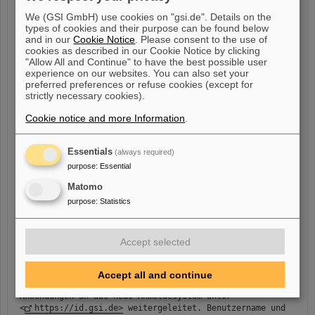
multiple services (Single Sign-On). Changing the
We (GSI GmbH) use cookies on "gsi.de". Details on the
password for the GSI-Web-Login from outside the GSI.
types of cookies and their purpose can be found below
and in our
Cookie Notice
. Please consent to the use of
cookies as described in our Cookie Notice by clicking
What do you need to do?
"Allow All and Continue" to have the best possible user
experience on our websites. You can also set your
Nothing for now. Starting 2025-10-01, simply use the new
preferred preferences or refuse cookies (except for
login system to access the aforementioned services.
strictly necessary cookies).
Further details about the new login system can be found
Cookie notice and more Information
.
in the documentation at <
https://gsi.de/weblogin>
.
For any questions, our IT help desk is available: <
it-
service @ gsi.de
>
Essentials
(always required)
purpose
:
Essential
### Deutsch ###
Matomo
Liebe Kolleginnen und Kollegen,
purpose
:
Statistics
ab dem 1. Oktober 2025 stellen wir das Anmeldesystem für
GSI-Web-Login-Konten auf Keycloak um. Damit wird das
Anmelden bei GSI-Diensten einfacher und einheitlicher.
Accept selected
Was bedeutet das für Sie?
Accept all and continue
Ab dem 1. Oktober werden Sie beim Anmelden an folgenden
Anwendungen an das neue Anmeldesystem unter
<
https://id.gsi.de>
weitergeleitet. Benutzername und