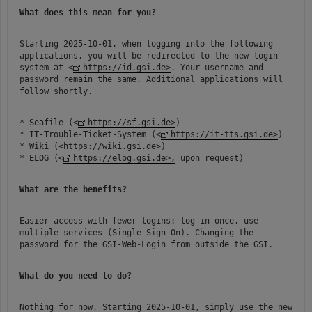
What does this mean for you?
Starting 2025-10-01, when logging into the following
applications, you will be redirected to the new login
system at <
https://id.gsi.de>
. Your username and
password remain the same. Additional applications will
follow shortly.
*
Seafile (<
https://sf.gsi.de>
)
*
IT-Trouble-Ticket-System (<
https://it-tts.gsi.de>
)
*
Wiki (<https://wiki.gsi.de>)
*
ELOG (<
https://elog.gsi.de>,
upon request)
What are the benefits?
Easier access with fewer logins: log in once, use
multiple services (Single Sign-On). Changing the
password for the GSI-Web-Login from outside the GSI.
What do you need to do?
Nothing for now. Starting 2025-10-01, simply use the new