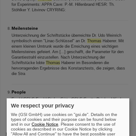
for Experiments: APPA Cave: P.-M. Hillenbrand HESR: Th.
Stöhlker Y. Litvinov CRYRING:
Meilensteine
Unterzeichnung der Schriftstücke überreichte Dr. Udo Weinrich
symbolisch einen "Linac-Schlüssel" an Dr.
Thomas
Haberer. Mit
einem kleinen Umtrunk wurde die Erreichung eines wichtigen
Meilensteines gefeiert. Am [...] geschafft, die Parameter für den
Garantiestrahl einzustellen. Nach Unterzeichnung der
Schriftstücke lobte
Thomas
Haberer im Besonderen die
hervorragenden Ergebnisse des Konstanztests, die zeigen, dass
die Stra
People
Ewald GSI G.Ewald Stefan Götte GSI S.Goette Reinhard Kirchner
GSI R.Kirchner Jürgen Kluge GSI J.Kluge
Thomas
Kühl GSI
We respect your privacy
T.Kuehl Rodolfo Sanchez GSI R.Sanchez Agnieszka Wojtaszek
We (GSI GmbH) use cookies on "gsi.de". Details on the
GSI Andreas Dax CERN Bruce Bushaw
types of cookies and their purpose can be found below
and in our
Cookie Notice
. Please consent to the use of
cookies as described in our Cookie Notice by clicking
"Allow All and Continue" to have the best possible user
HILITE