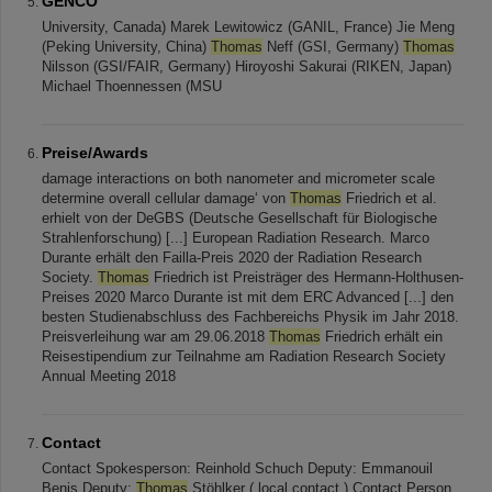
GENCO
University, Canada) Marek Lewitowicz (GANIL, France) Jie Meng
(Peking University, China)
Thomas
Neff (GSI, Germany)
Thomas
Nilsson (GSI/FAIR, Germany) Hiroyoshi Sakurai (RIKEN, Japan)
Michael Thoennessen (MSU
Preise/Awards
damage interactions on both nanometer and micrometer scale
determine overall cellular damage‘ von
Thomas
Friedrich et al.
erhielt von der DeGBS (Deutsche Gesellschaft für Biologische
Strahlenforschung) [...] European Radiation Research. Marco
Durante erhält den Failla-Preis 2020 der Radiation Research
Society.
Thomas
Friedrich ist Preisträger des Hermann-Holthusen-
Preises 2020 Marco Durante ist mit dem ERC Advanced [...] den
besten Studienabschluss des Fachbereichs Physik im Jahr 2018.
Preisverleihung war am 29.06.2018
Thomas
Friedrich erhält ein
Reisestipendium zur Teilnahme am Radiation Research Society
Annual Meeting 2018
Contact
Contact Spokesperson: Reinhold Schuch Deputy: Emmanouil
Benis Deputy:
Thomas
Stöhlker ( local contact ) Contact Person