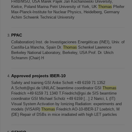
FRIB/MSU, USA Marek Pajek Jan Kochanowski University,
Kielce, Poland Marina Petri University of York, UK
Thomas
Pfeifer
Max-Planck-Institute for Nuclear Physics, Heidelberg, Germany
Achim Schwenk Technical University
PPAC
Collaboration) Inst. de Investigaciones Energéticas (INEI), Univ. of
Castilla-La Mancha, Spain Dr.
Thomas
Schenkel Lawrence
Berkeley National Laboratory, Berkeley, USA Prof. Dr. Ulrich
Schramm (Chair) H
Approved projects IBER-10
Safety and training GSI Anke Schott +49 6159 71 1352
A.Schott@gsi.de UNILAC beamtime coordinator GSI
Thomas
Friedrich +49 6159 71 1340 T.Friedrich@gsi.de SIS beamtime
coordinator GSI Michael Scholz +49 6159 [...] 2 Narici, L (IT)
Visual System Activation by Ionizing Radiation: experiments and
models (VISAIR)
Thomas
Friedrich AO-10-IBER-17 Loebrich, M
(DE) Repair of DSBs in mice irradiated with high LET particles