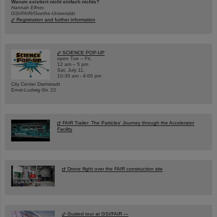
Warum existiert nicht einfach nichts?
Hannah Elfner,
GSI/FAIR/Goethe-Universität
Registration and further information
SCIENCE POP-UP
open Tue – Fri,
12 am – 5 pm
Sat, July 11,
10:30 am - 4:00 pm
City Center Darmstadt
Ernst-Ludwig-Str. 22
FAIR Trailer: The Particles' Journey through the Accelerator
Facility
Drone flight over the FAIR construction site
Guided tour at GSI/FAIR —