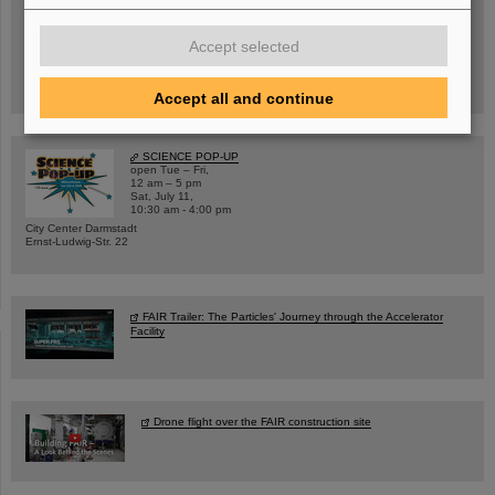
Wed, August 19, 2026 | 2 p.m.
Warum existiert nicht einfach nichts?
Accept selected
Hannah Elfner,
GSI/FAIR/Goethe-Universität
Registration and further information
Accept all and continue
SCIENCE POP-UP
open Tue – Fri,
12 am – 5 pm
Sat, July 11,
10:30 am - 4:00 pm
City Center Darmstadt
Ernst-Ludwig-Str. 22
FAIR Trailer: The Particles' Journey through the Accelerator
Facility
Drone flight over the FAIR construction site