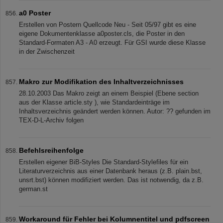
a0 Poster
Erstellen von Postern Quellcode Neu - Seit 05/97 gibt es eine
eigene Dokumentenklasse a0poster.cls, die Poster in den
Standard-Formaten A3 - A0 erzeugt. Für GSI wurde diese Klasse
in der Zwischenzeit
Makro zur Modifikation des Inhaltverzeichnisses
28.10.2003 Das Makro zeigt an einem Beispiel (Ebene section
aus der Klasse article.sty ), wie Standardeinträge im
Inhaltsverzeichnis geändert werden können. Autor: ?? gefunden im
TEX-D-L-Archiv folgen
Befehlsreihenfolge
Erstellen eigener BiB-Styles Die Standard-Stylefiles für ein
Literaturverzeichnis aus einer Datenbank heraus (z.B. plain.bst,
unsrt.bst) können modifiziert werden. Das ist notwendig, da z.B.
german.st
Workaround für Fehler bei Kolumnentitel und pdfscreen