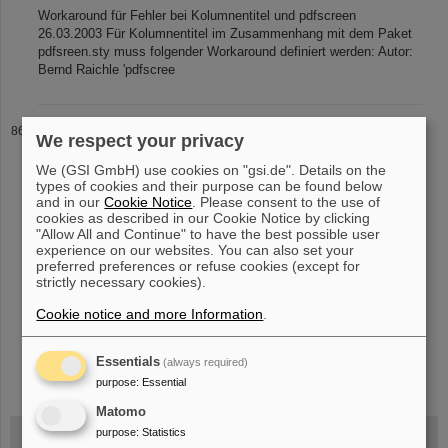
Workaround für Fehler bei Kolumnentitel und pdfscreen
26.03.2003 Für Kolumnentitel im Zusammenhang mit dem Paket
pdfsreen.sty muss folgender Workaround definiert werden: Autor:
Bernd Raichle 'pdfscree
Verzeichnisse
We respect your privacy
We (GSI GmbH) use cookies on "gsi.de". Details on the
types of cookies and their purpose can be found below
and in our
Cookie Notice
. Please consent to the use of
«
....
81
82
83
84
85
86
87
88
89
90
cookies as described in our Cookie Notice by clicking
....
»
"Allow All and Continue" to have the best possible user
experience on our websites. You can also set your
preferred preferences or refuse cookies (except for
strictly necessary cookies).
Cookie notice and more Information
.
Essentials
instagram
linkedin
youtube
helmholtz.social
facebook
(always required)
purpose
:
Essential
Matomo
purpose
:
Statistics