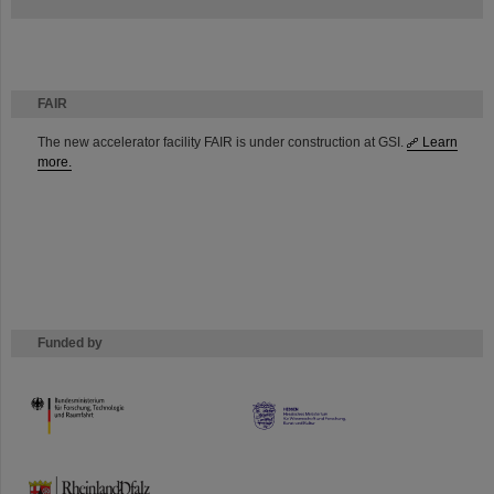
FAIR
The new accelerator facility FAIR is under construction at GSI.
Learn
more.
Funded by
HMWK
TMWWDG