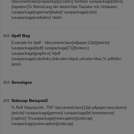
\documentclass[noparskip]{scrartcl} \listfiles \usepackage[latin1]
{inputenc}% Benutzung der deutschen Tastatur mit Umlauten,
\usepackage[ngerman]{babel} \usepackage{color}
\usepackage{verbatim} \defin
ifpdf Bsp
Example for ifpdf : \documentclass[a4paper,12pt]{article}
\usepackage{ifpdf} \usepackage[T1]{fontenc}
\usepackage{graphicx} \ifpdf
\usepackage[colorlinks,linkcolor=black,urlcolor=blue,% pdftitle=
{ansö
Sonstiges
Sidecap Beispiel2
% Rolf Niepraschk, 7/97 \documentclass[12pt,a4paper,twocolumn]
{article} \usepackage{german} \usepackage[bf,footnotesize]
{caption} %\usepackage[innercaption]{sidecap}
\usepackage[outercaption]{sidecap}