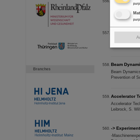
Strahlzeitblo
pur
Strahlzeitblock
Ma
Ion Energie [Me
pur
cw Demonstra
A
Supraleitender 
relocated due t
Beam Dynami
Branches
Beam Dynamics 
Prevention of S
Accelerator 
Accelerator Tec
Leibrock, S. Wi
-> Experiment
-Maschinenexpe