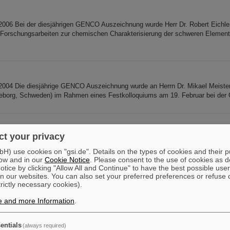
06 Bei der diesjährigen GENCO Auszeichnung wurde Herr Dr. Robert Eichler 
 Forschungsarbeiten zur chemischen Charakterisierung der schweren Elemen
04 Die diesjährige GENCO Auszeichnung wurde an Herrn Dr. Mikael Meiste
teborg, Schweden) im Rahmen eines Festkolloquiums am 19. Februar bei der 
t your privacy
08 Der GENCO Preis für junge Wissenschaftler wurde in diesem Jahr an He
n. Herr Dr. Montes wurde für seine Forschungsbeiträge an neutronenreichen 
) use cookies on "gsi.de". Details on the types of cookies and their 
ow and in our
Cookie Notice
. Please consent to the use of cookies as d
tice by clicking "Allow All and Continue" to have the best possible user
n our websites. You can also set your preferred preferences or refuse 
trictly necessary cookies).
7 Frau Dr. V. Ricciardi und Herrn Dr. C. Forssén sind für ihre wertvollen Ar
ndnis der Kernstruktur von kurzlebigen Kernen ausgezeichnet worden. Mehr .
e and more Information
.
entials
(always required)