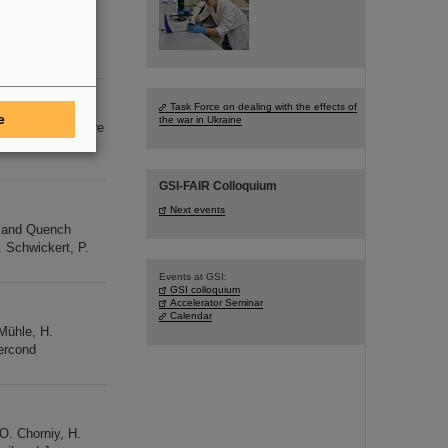
U 73+ Datum Zeit
012
Task Force on dealing with the effects of
e
the war in Ukraine
AC" activities are
21
GSI-FAIR Colloquium
Next events
s and Quench
 Schwickert, P.
Events at GSI:
GSI colloquium
Accelerator Seminar
Calendar
Mühle, H.
percond
O. Chorniy, H.