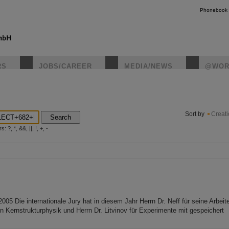
Phonebook
RS
JOBS/CAREER
MEDIA/NEWS
@WOR
instagr
Sort by
Creat
Search
?, *, &&, ||, !, +, -
5 Die internationale Jury hat in diesem Jahr Herrn Dr. Neff für seine Arbei
en Kernstrukturphysik und Herrn Dr. Litvinov für Experimente mit gespeichert