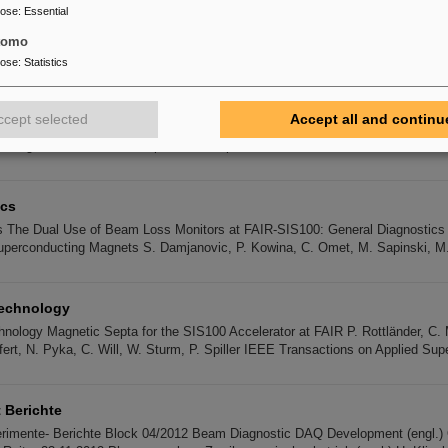
ck 04/2012
pose
:
Essential
 04/2012 U000/S000 Experimente 21.11. - 25.11.2012 Ionensorte(n): U 28+ , 
tomo
V/u] Intens. Ziel Extr. Experiment Koordinator / Teilnehmer Mittwoch 21.11.2
pose
:
Statistics
tor
ccept selected
Accept all and continu
cw LINAC Demonstrator Aktualisierungen ab dem 07.09.2012 09.06.16 "cw-LIN
o reorganisation of Linac&Operation in April 2016 21.01.16 Kurier KW49-2015 
cs
The Dual Use of Beam Loss Monitors at FAIR-SIS100: General Diagnostic
uperconducting Magnets S. Damjanovic, P. Kowina, C. Omet, M. Sapinski, M.
Technology
hnology Magnetic Septa for the SIS100 Accelerator at FAIR P. Rottländer, C. 
lfert, N. Pyka, C. Will, W. Sturm, P. Spiller IEEE Transactions on Applied Su
 Berichte
rimente- Berichte Block 04/2012 Beam Diagnostic DAQ Development (engl.) 