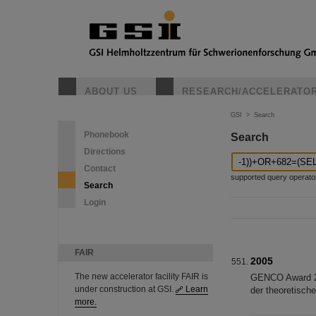
ABOUT US
RESEARCH/ACCELERATO
GSI
>
Search
Phonebook
Search
Directions
Contact
supported query operators: 
Search
Login
FAIR
2005
The new accelerator facility FAIR is
GENCO Award 200
under construction at GSI.
Learn
der theoretisch
more.