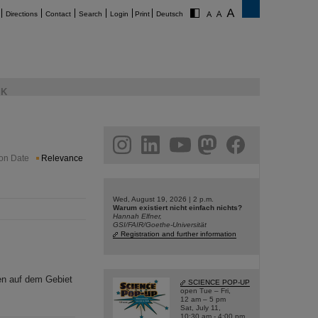
Directions
Contact
Search
Login
Print
Deutsch
K
am
linkedin
youtube
helmholtz.social
facebook
ion Date
Relevance
Wed, August 19, 2026 | 2 p.m.
Warum existiert nicht einfach nichts?
Hannah Elfner,
GSI/FAIR/Goethe-Universität
Registration and further information
ten auf dem Gebiet
SCIENCE POP-UP
open Tue – Fri,
12 am – 5 pm
Sat, July 11,
10:30 am - 4:00 pm