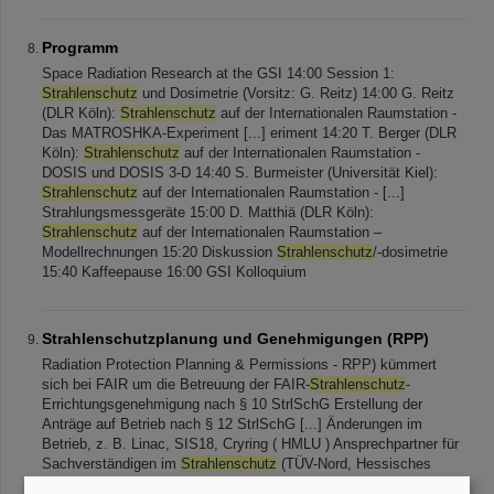
Programm
Space Radiation Research at the GSI 14:00 Session 1:
Strahlenschutz
und Dosimetrie (Vorsitz: G. Reitz) 14:00 G. Reitz
(DLR Köln):
Strahlenschutz
auf der Internationalen Raumstation -
Das MATROSHKA-Experiment [...] eriment 14:20 T. Berger (DLR
Köln):
Strahlenschutz
auf der Internationalen Raumstation -
DOSIS und DOSIS 3-D 14:40 S. Burmeister (Universität Kiel):
Strahlenschutz
auf der Internationalen Raumstation - [...]
Strahlungsmessgeräte 15:00 D. Matthiä (DLR Köln):
Strahlenschutz
auf der Internationalen Raumstation –
Modellrechnungen 15:20 Diskussion
Strahlenschutz
/-dosimetrie
15:40 Kaffeepause 16:00 GSI Kolloquium
Strahlenschutzplanung und Genehmigungen (RPP)
Radiation Protection Planning & Permissions - RPP) kümmert
sich bei FAIR um die Betreuung der FAIR-
Strahlenschutz
-
Errichtungsgenehmigung nach § 10 StrlSchG Erstellung der
Anträge auf Betrieb nach § 12 StrlSchG [...] Änderungen im
Betrieb, z. B. Linac, SIS18, Cryring ( HMLU ) Ansprechpartner für
Sachverständigen im
Strahlenschutz
(TÜV-Nord, Hessisches
Landesamt für Naturschutz, Umwelt und Geologie) Aufgabe der