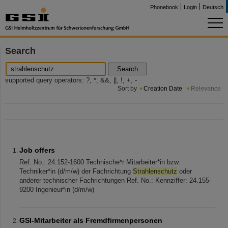
Phonebook
Login
Deutsch
Search
Search
supported query operators: ?, *, &&, ||, !, +, -
Sort by
Creation Date
Relevance
Job offers
Ref. No.: 24.152-1600 Technische*r Mitarbeiter*in bzw.
Techniker*in (d/m/w) der Fachrichtung
Strahlenschutz
oder
anderer technischer Fachrichtungen Ref. No.: Kennziffer: 24.155-
9200 Ingenieur*in (d/m/w)
GSI-Mitarbeiter als Fremdfirmenpersonen