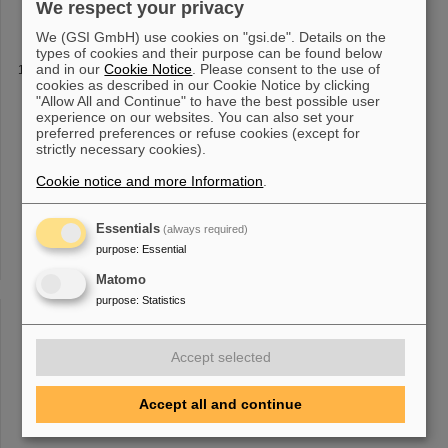
We respect your privacy
Gruppe RPP
We (GSI GmbH) use cookies on "gsi.de". Details on the
types of cookies and their purpose can be found below
and in our
KVSF Ehrenmedaille
Cookie Notice
. Please consent to the use of
cookies as described in our Cookie Notice by clicking
internationalen Gremien engagiert. In diesem Zusammenhang ist
"Allow All and Continue" to have the best possible user
vor allem ihr Engagement für den
Strahlenschutz
zu erwähnen. In
experience on our websites. You can also set your
den Jahren 1996-99 war sie Mitglied des Ausschusses
preferred preferences or refuse cookies (except for
"Strahlenrisiko" der Str [...] Beirats der Multidisciplinary European
strictly necessary cookies).
Low Dose Initiative (MELODI). Dieser große Einsatz für den
Cookie notice and more Information
.
Strahlenschutz
von Frau Prof. Blettner wurde 2015 durch die
Verleihung des Bundesverdienstkreuzes der Bundesrepublik
Essentials
(always required)
purpose
:
Essential
1
2
»
Matomo
purpose
:
Statistics
Accept selected
Accept all and continue
instagram
linkedin
youtube
helmholtz.social
facebook