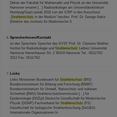
Dekan der Fakultät für Mathematik und Physik an der Universität
Hannover ernannt [...] Radioonkologie am Universitätsklinikum
Homburg/Saar) wurde 2018 von der ICRP in den Ausschuss
„
Strahlenschutz
in der Medizin“ berufen. Prof. Dr. George Iliakis
(Direktor des Instituts für Medizinische S
SprecherInnen/Kontakt
rin des Sprechers Sprecher des KVSF Prof. Dr. Clemens Walther
Institut für Radioökologie und
Strahlenschutz
Leibniz Universität
Hannover Herrenhäuser Str. 2 30419 Hannover Tel.: 0511/762
3312 Fax: 0511/762
Links
Links Ministerien Bundesamt für
Strahlenschutz
(BfS)
Bundesministerium für Bildung und Forschung (BMBF)
Bundesministerium für Umwelt, Naturschutz und nukleare
Sicherheit (BMU) Strahlenschutzkommission [...] für
Epidemiologie (DGEpi) Deutsche Gesellschaft für Medizinische
Physik (DGMP) Fachverband für
Strahlenschutz
(FS)
Gesellschaft für biologische Strahlenforschung (DeGBS)
Internationale Organisationen In