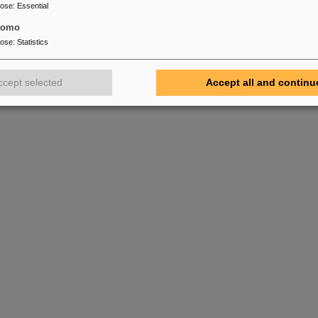
pose
:
Essential
tomo
pose
:
Statistics
ccept selected
Accept all and continu