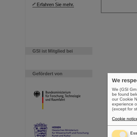
Erfahren Sie mehr.
GSI ist Mitglied bei
Gefördert von
We respec
We (GSI GmbH
be found bel
our Cookie No
experience o
(except for s
Cookie notic
Ess