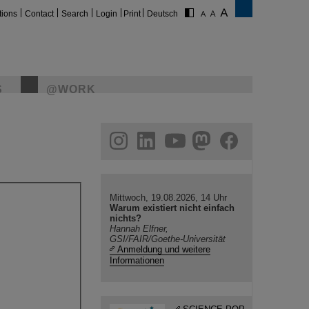
tions
Contact
Search
Login
Print
Deutsch
S
@WORK
gram
linkedin
youtube
helmholtz.social
facebook
Mittwoch, 19.08.2026, 14 Uhr
Warum existiert nicht einfach
nichts?
Hannah Elfner,
GSI/FAIR/Goethe-Universität
Anmeldung und weitere
Informationen