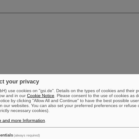
t your privacy
) use cookies on "gsi.de". Details on the types of cookies and their 
ow and in our
Cookie Notice
. Please consent to the use of cookies as d
tice by clicking "Allow All and Continue" to have the best possible user
n our websites. You can also set your preferred preferences or refuse 
trictly necessary cookies).
e and more Information
.
entials
(always required)