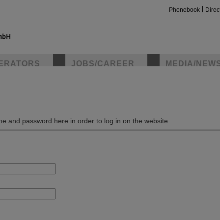
Phonebook
Direc
ERATORS
JOBS/CAREER
MEDIA/NEW
insta
e and password here in order to log in on the website