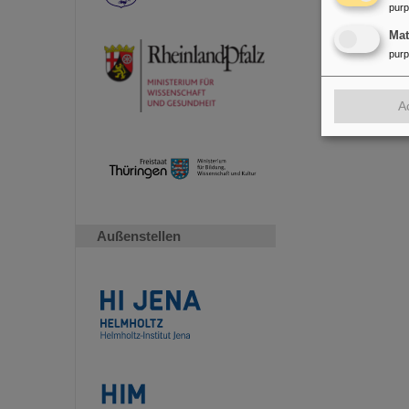
pur
Ma
pur
A
Außenstellen