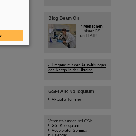
Blog Beam On
Menschen
...hinter GSI
e
und FAIR.
Umgang mit den Auswirkungen
des Kriegs in der Ukraine
GSI-FAIR Kolloquium
Aktuelle Termine
Veranstaltungen bei GSI:
GSI-Kolloquium
Accelerator Seminar
Kalender