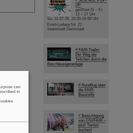
SCIENCE POP-
UP
geöffnet Di – Fr,
12 – 17 Uhr
Sa, 11.07.26, 10:30-16:00 Uhr
Ernst-Ludwig-Str. 22
Innenstadt Darmstadt
FAIR-Trailer:
Der Weg der
Teilchen durch die
Beschleunigeranlage
Rundflug über
purpose can
die FAIR-
escribed in
Baustelle
cookies
Besichtigung
von GSI/FAIR –
jetzt Termin
buchen!