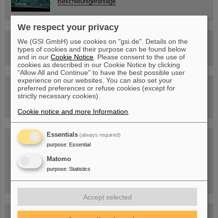
Beschleunigeranlage
We respect your privacy
Rundflug über die FAIR-Baustelle
We (GSI GmbH) use cookies on "gsi.de". Details on the
types of cookies and their purpose can be found below
and in our
Cookie Notice
. Please consent to the use of
cookies as described in our Cookie Notice by clicking
"Allow All and Continue" to have the best possible user
experience on our websites. You can also set your
Besichtigung von GSI/FAIR –
preferred preferences or refuse cookies (except for
jetzt Termin buchen!
strictly necessary cookies).
Cookie notice and more Information
.
Essentials
(always required)
Blog Beam On
purpose
:
Essential
Menschen
...hinter GSI und FAIR.
Matomo
purpose
:
Statistics
Accept selected