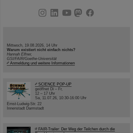
instagram
linkedin
youtube
helmholtz.social
facebook
Mittwoch, 19.08.2026, 14 Uhr
Warum existiert nicht einfach nichts?
Hannah Elfner,
GSI/FAIR/Goethe-Universität
Anmeldung und weitere Informationen
SCIENCE POP-UP
geöffnet Di – Fr,
12 – 17 Uhr
Sa, 11.07.26, 10:30-16:00 Uhr
Ernst-Ludwig-Str. 22
Innenstadt Darmstadt
FAIR-Trailer: Der Weg der Teilchen durch die