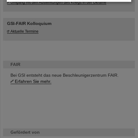
Umgang mit den Auswirkungen des Kriegs in der Ukraine
GSI-FAIR Kolloquium
Aktuelle Termine
FAIR
Bei GSI entsteht das neue Beschleunigerzentrum FAIR.
Erfahren Sie mehr.
Gefördert von