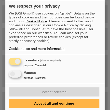
We respect your privacy
Rundflug über die FAIR-Baustelle
We (GSI GmbH) use cookies on "gsi.de". Details on the
types of cookies and their purpose can be found below
and in our
Cookie Notice
. Please consent to the use of
cookies as described in our Cookie Notice by clicking
"Allow All and Continue" to have the best possible user
experience on our websites. You can also set your
Besichtigung von GSI/FAIR –
preferred preferences or refuse cookies (except for
jetzt Termin buchen!
strictly necessary cookies).
Cookie notice and more Information
.
Blog Beam On
Essentials
(always required)
purpose
:
Essential
Menschen
...hinter GSI und FAIR.
Matomo
purpose
:
Statistics
Accept selected
Accept all and continue