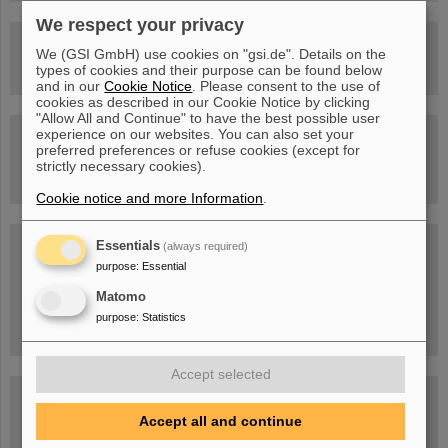
We respect your privacy
Rundflug über die FAIR-Baustelle
We (GSI GmbH) use cookies on "gsi.de". Details on the
types of cookies and their purpose can be found below
and in our
Cookie Notice
. Please consent to the use of
cookies as described in our Cookie Notice by clicking
"Allow All and Continue" to have the best possible user
experience on our websites. You can also set your
Besichtigung von GSI/FAIR –
preferred preferences or refuse cookies (except for
jetzt Termin buchen!
strictly necessary cookies).
Cookie notice and more Information
.
Blog Beam On
Essentials
(always required)
purpose
:
Essential
Menschen
...hinter GSI und FAIR.
Matomo
purpose
:
Statistics
Accept selected
Accept all and continue