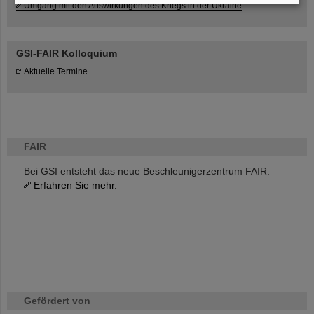
Umgang mit den Auswirkungen des Kriegs in der Ukraine
GSI-FAIR Kolloquium
Aktuelle Termine
FAIR
Bei GSI entsteht das neue Beschleunigerzentrum FAIR.
Erfahren Sie mehr.
Gefördert von