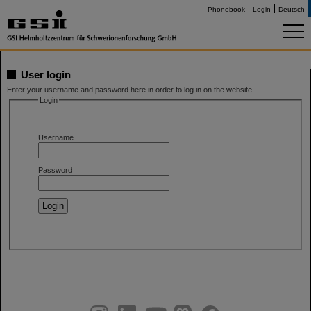
Phonebook
Login
Deutsch
User login
Enter your username and password here in order to log in on the website
Login
Username
Password
instagram
linkedin
youtube
helmholtz.social
facebook