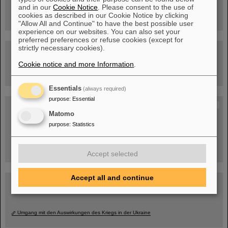
Rundflug über die FAIR-Baustelle
and in our
Cookie Notice
. Please consent to the use of
cookies as described in our Cookie Notice by clicking
"Allow All and Continue" to have the best possible user
experience on our websites. You can also set your
preferred preferences or refuse cookies (except for
strictly necessary cookies).
Besichtigung von GSI/FAIR –
jetzt Termin buchen!
Cookie notice and more Information
.
Essentials
(always required)
purpose
:
Essential
Blog Beam On
Matomo
Menschen
...hinter GSI und FAIR.
purpose
:
Statistics
Accept selected
Accept all and continue
Umgang mit den Auswirkungen des Kriegs in der Ukraine