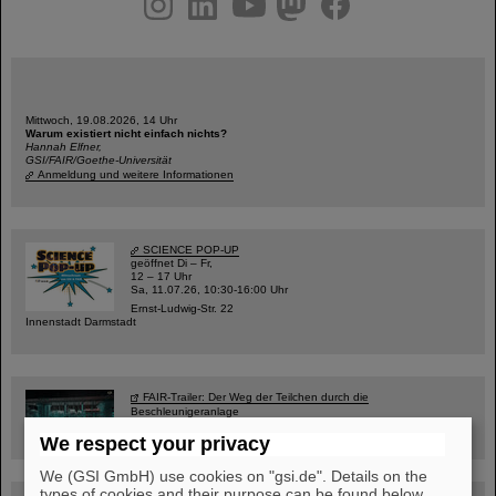
Mittwoch, 19.08.2026, 14 Uhr
Warum existiert nicht einfach nichts?
Hannah Elfner,
GSI/FAIR/Goethe-Universität
Anmeldung und weitere Informationen
SCIENCE POP-UP
geöffnet Di – Fr,
12 – 17 Uhr
Sa, 11.07.26, 10:30-16:00 Uhr
Ernst-Ludwig-Str. 22
Innenstadt Darmstadt
FAIR-Trailer: Der Weg der Teilchen durch die
Beschleunigeranlage
We respect your privacy
We (GSI GmbH) use cookies on "gsi.de". Details on the
types of cookies and their purpose can be found below