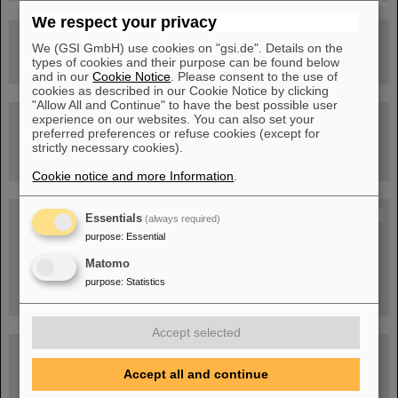
We respect your privacy
Rundflug über die FAIR-Baustelle
We (GSI GmbH) use cookies on "gsi.de". Details on the
types of cookies and their purpose can be found below
and in our
Cookie Notice
. Please consent to the use of
cookies as described in our Cookie Notice by clicking
"Allow All and Continue" to have the best possible user
experience on our websites. You can also set your
Besichtigung von GSI/FAIR –
preferred preferences or refuse cookies (except for
jetzt Termin buchen!
strictly necessary cookies).
Cookie notice and more Information
.
Blog Beam On
Essentials
(always required)
purpose
:
Essential
Menschen
...hinter GSI und FAIR.
Matomo
purpose
:
Statistics
Accept selected
Accept all and continue