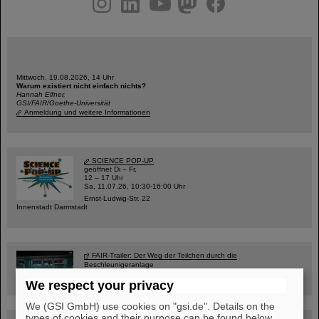
Mittwoch, 19.08.2026, 14 Uhr
Warum existiert nicht einfach nichts?
Hannah Elfner,
GSI/FAIR/Goethe-Universität
Anmeldung und weitere Informationen
SCIENCE POP-UP
geöffnet Di – Fr,
12 – 17 Uhr
Sa, 11.07.26, 10:30-16:00 Uhr
Ernst-Ludwig-Str. 22
Innenstadt Darmstadt
FAIR-Trailer: Der Weg der Teilchen durch die
Beschleunigeranlage
We respect your privacy
We (GSI GmbH) use cookies on "gsi.de". Details on the
types of cookies and their purpose can be found below