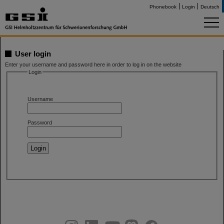
Phonebook
Login
Deutsch
User login
Enter your username and password here in order to log in on the website
Login
Username
Password
instagram
linkedin
youtube
helmholtz.social
facebook