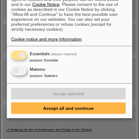
Rundflug über die FAIR-Baustelle
and in our
Cookie Notice
. Please consent to the use of
cookies as described in our Cookie Notice by clicking
"Allow All and Continue" to have the best possible user
experience on our websites. You can also set your
preferred preferences or refuse cookies (except for
strictly necessary cookies).
Besichtigung von GSI/FAIR –
jetzt Termin buchen!
Cookie notice and more Information
.
Essentials
(always required)
purpose
:
Essential
Blog Beam On
Matomo
Menschen
...hinter GSI und FAIR.
purpose
:
Statistics
Accept selected
Accept all and continue
Umgang mit den Auswirkungen des Kriegs in der Ukraine