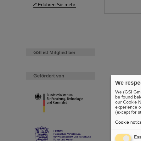
Erfahren Sie mehr.
GSI ist Mitglied bei
Gefördert von
We respec
We (GSI GmbH
be found bel
our Cookie No
experience o
(except for s
Cookie notic
Ess