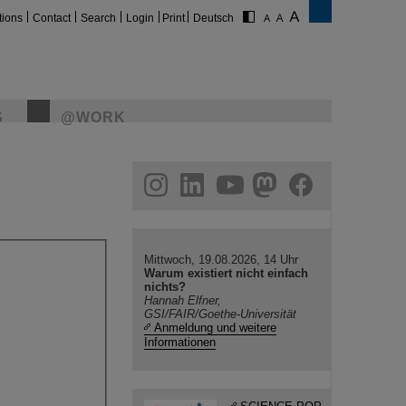
tions
Contact
Search
Login
Print
Deutsch
S
@WORK
gram
linkedin
youtube
helmholtz.social
facebook
Mittwoch, 19.08.2026, 14 Uhr
Warum existiert nicht einfach
nichts?
Hannah Elfner,
GSI/FAIR/Goethe-Universität
Anmeldung und weitere
Informationen