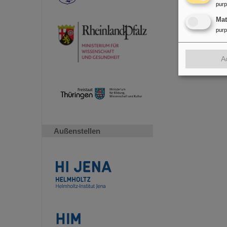
pur
Ma
pur
A
Außenstellen