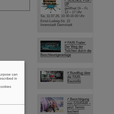
SCIENCE POP-
UP
geöffnet Di – Fr,
12 – 17 Uhr
Sa, 11.07.26, 10:30-16:00 Uhr
Ernst-Ludwig-Str. 22
Innenstadt Darmstadt
FAIR-Trailer:
Der Weg der
Teilchen durch die
Beschleunigeranlage
Rundflug über
purpose can
die FAIR-
escribed in
Baustelle
cookies
Besichtigung
von GSI/FAIR –
jetzt Termin
buchen!