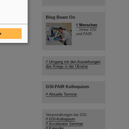
Blog Beam On
Menschen
...hinter GSI
e
und FAIR.
Umgang mit den Auswirkungen
des Kriegs in der Ukraine
GSI-FAIR Kolloquium
Aktuelle Termine
Veranstaltungen bei GSI:
GSI-Kolloquium
Accelerator Seminar
Kalender