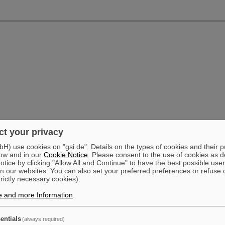
t your privacy
) use cookies on "gsi.de". Details on the types of cookies and their 
ow and in our
Cookie Notice
. Please consent to the use of cookies as d
tice by clicking "Allow All and Continue" to have the best possible user
n our websites. You can also set your preferred preferences or refuse 
trictly necessary cookies).
e and more Information
.
entials
(always required)