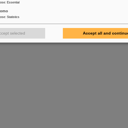
pose
:
Essential
tomo
pose
:
Statistics
ccept selected
Accept all and continu