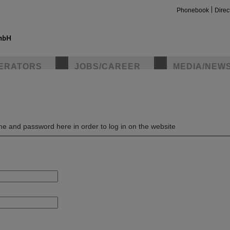
Phonebook
Direc
ERATORS
JOBS/CAREER
MEDIA/NEW
insta
e and password here in order to log in on the website