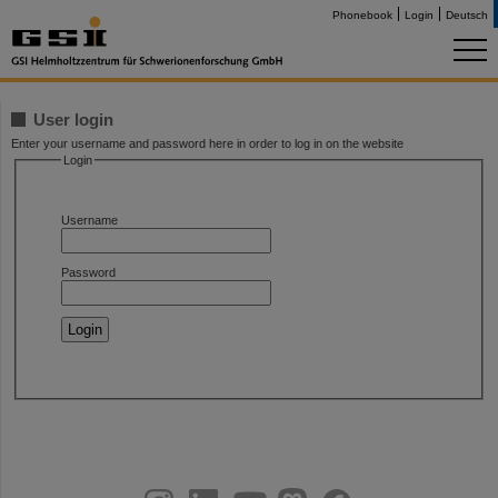
Phonebook
Login
Deutsch
User login
Enter your username and password here in order to log in on the website
Login
Username
Password
instagram
linkedin
youtube
helmholtz.social
facebook