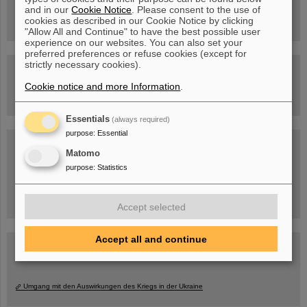
Rundflug über die FAIR-Baustelle
and in our
Cookie Notice
. Please consent to the use of
cookies as described in our Cookie Notice by clicking
"Allow All and Continue" to have the best possible user
experience on our websites. You can also set your
preferred preferences or refuse cookies (except for
strictly necessary cookies).
Besichtigung von GSI/FAIR –
jetzt Termin buchen!
Cookie notice and more Information
.
Essentials
(always required)
purpose
:
Essential
Blog Beam On
Matomo
Menschen
...hinter GSI und FAIR.
purpose
:
Statistics
Accept selected
Accept all and continue
Umgang mit den Auswirkungen des Kriegs in der Ukraine