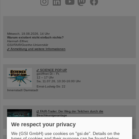
Mittwoch, 19.08.2026, 14 Uhr
Warum existiert nicht einfach nichts?
Hannah Elfner,
GSI/FAIR/Goethe-Universität
Anmeldung und weitere Informationen
SCIENCE POP-UP
geöffnet Di – Fr,
12 – 17 Uhr
Sa, 11.07.26, 10:30-16:00 Uhr
Ernst-Ludwig-Str. 22
Innenstadt Darmstadt
FAIR-Trailer: Der Weg der Teilchen durch die
Beschleunigeranlage
We respect your privacy
We (GSI GmbH) use cookies on "gsi.de". Details on the
types of cookies and their purpose can be found below