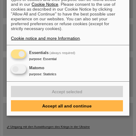
Rundflug über die FAIR-Baustelle
and in our
Cookie Notice
. Please consent to the use of
cookies as described in our Cookie Notice by clicking
"Allow All and Continue" to have the best possible user
experience on our websites. You can also set your
preferred preferences or refuse cookies (except for
strictly necessary cookies).
Besichtigung von GSI/FAIR –
jetzt Termin buchen!
Cookie notice and more Information
.
Essentials
(always required)
purpose
:
Essential
Blog Beam On
Matomo
Menschen
...hinter GSI und FAIR.
purpose
:
Statistics
Accept selected
Accept all and continue
Umgang mit den Auswirkungen des Kriegs in der Ukraine