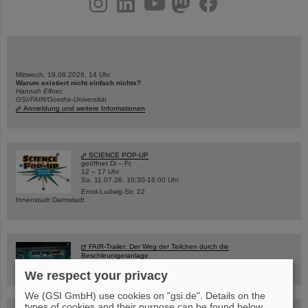
Mittwoch, 19.08.2026, 14 Uhr
Warum existiert nicht einfach nichts?
Hannah Elfner,
GSI/FAIR/Goethe-Universität
Anmeldung und weitere Informationen
SCIENCE POP-UP
geöffnet Di – Fr,
12 – 17 Uhr
Sa, 11.07.26, 10:30-16:00 Uhr
Ernst-Ludwig-Str. 22
Innenstadt Darmstadt
FAIR-Trailer: Der Weg der Teilchen durch die
Beschleunigeranlage
We respect your privacy
We (GSI GmbH) use cookies on "gsi.de". Details on the
types of cookies and their purpose can be found below