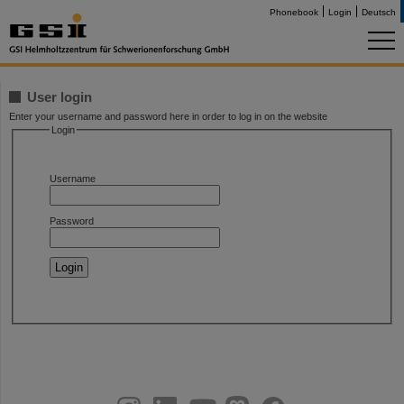
Phonebook
Login
Deutsch
User login
Enter your username and password here in order to log in on the website
Login
Username
Password
instagram
linkedin
youtube
helmholtz.social
facebook