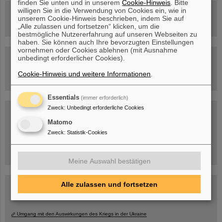
finden Sie unten und in unserem
Cookie-Hinweis
. Bitte
willigen Sie in die Verwendung von Cookies ein, wie in
Rundflug über die FAIR-Baustelle
unserem Cookie-Hinweis beschrieben, indem Sie auf
„Alle zulassen und fortsetzen“ klicken, um die
bestmögliche Nutzererfahrung auf unseren Webseiten zu
haben. Sie können auch Ihre bevorzugten Einstellungen
vornehmen oder Cookies ablehnen (mit Ausnahme
Besichtigung von GSI/FAIR –
unbedingt erforderlicher Cookies).
jetzt Termin buchen!
Cookie-Hinweis und weitere Informationen
.
Essentials
(immer erforderlich)
Zweck
:
Unbedingt erforderliche Cookies
Blog Beam On
Menschen
...hinter GSI und FAIR.
Matomo
Zweck
:
Statistik-Cookies
Meine Auswahl bestätigen
Alle zulassen und fortsetzen
Umgang mit den Auswirkungen des Kriegs in der Ukraine