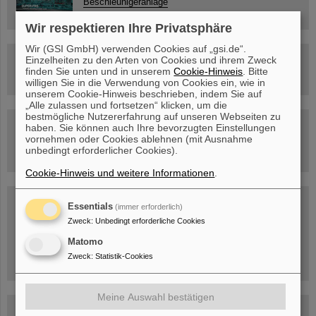
Beschleunigeranlage
Wir respektieren Ihre Privatsphäre
Wir (GSI GmbH) verwenden Cookies auf „gsi.de“.
Rundflug über die FAIR-Baustelle
Einzelheiten zu den Arten von Cookies und ihrem Zweck
finden Sie unten und in unserem
Cookie-Hinweis
. Bitte
willigen Sie in die Verwendung von Cookies ein, wie in
unserem Cookie-Hinweis beschrieben, indem Sie auf
„Alle zulassen und fortsetzen“ klicken, um die
bestmögliche Nutzererfahrung auf unseren Webseiten zu
Besichtigung von GSI/FAIR –
haben. Sie können auch Ihre bevorzugten Einstellungen
jetzt Termin buchen!
vornehmen oder Cookies ablehnen (mit Ausnahme
unbedingt erforderlicher Cookies).
Cookie-Hinweis und weitere Informationen
.
Blog Beam On
Essentials
(immer erforderlich)
Menschen
...hinter GSI und FAIR.
Zweck
:
Unbedingt erforderliche Cookies
Matomo
Zweck
:
Statistik-Cookies
Meine Auswahl bestätigen