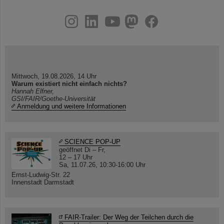
instagram
linkedin
youtube
helmholtz.social
facebook
Mittwoch, 19.08.2026, 14 Uhr
Warum existiert nicht einfach nichts?
Hannah Elfner,
GSI/FAIR/Goethe-Universität
Anmeldung und weitere Informationen
SCIENCE POP-UP
geöffnet Di – Fr,
12 – 17 Uhr
Sa, 11.07.26, 10:30-16:00 Uhr
Ernst-Ludwig-Str. 22
Innenstadt Darmstadt
FAIR-Trailer: Der Weg der Teilchen durch die