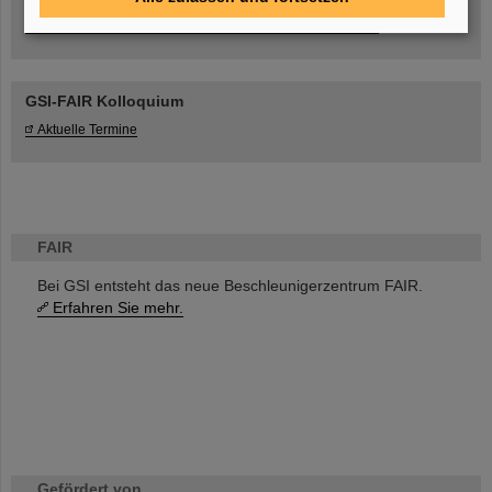
Umgang mit den Auswirkungen des Kriegs in der Ukraine
GSI-FAIR Kolloquium
Aktuelle Termine
FAIR
Bei GSI entsteht das neue Beschleunigerzentrum FAIR.
Erfahren Sie mehr.
Gefördert von