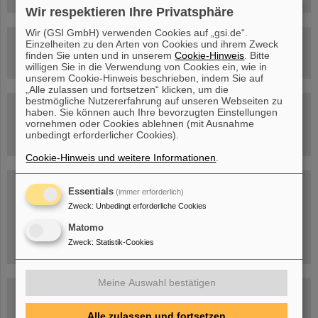
Wir respektieren Ihre Privatsphäre
Wir (GSI GmbH) verwenden Cookies auf „gsi.de“.
Rundflug über die FAIR-Baustelle
Einzelheiten zu den Arten von Cookies und ihrem Zweck
finden Sie unten und in unserem
Cookie-Hinweis
. Bitte
willigen Sie in die Verwendung von Cookies ein, wie in
unserem Cookie-Hinweis beschrieben, indem Sie auf
„Alle zulassen und fortsetzen“ klicken, um die
bestmögliche Nutzererfahrung auf unseren Webseiten zu
Besichtigung von GSI/FAIR –
haben. Sie können auch Ihre bevorzugten Einstellungen
jetzt Termin buchen!
vornehmen oder Cookies ablehnen (mit Ausnahme
unbedingt erforderlicher Cookies).
Cookie-Hinweis und weitere Informationen
.
Blog Beam On
Essentials
(immer erforderlich)
Menschen
...hinter GSI und FAIR.
Zweck
:
Unbedingt erforderliche Cookies
Matomo
Zweck
:
Statistik-Cookies
Meine Auswahl bestätigen
Alle zulassen und fortsetzen