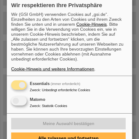
Wir respektieren Ihre Privatsphäre
Wir (GSI GmbH) verwenden Cookies auf „gsi.de“.
Rundflug über die FAIR-Baustelle
Einzelheiten zu den Arten von Cookies und ihrem Zweck
finden Sie unten und in unserem
Cookie-Hinweis
. Bitte
willigen Sie in die Verwendung von Cookies ein, wie in
unserem Cookie-Hinweis beschrieben, indem Sie auf
„Alle zulassen und fortsetzen“ klicken, um die
bestmögliche Nutzererfahrung auf unseren Webseiten zu
Besichtigung von GSI/FAIR –
haben. Sie können auch Ihre bevorzugten Einstellungen
jetzt Termin buchen!
vornehmen oder Cookies ablehnen (mit Ausnahme
unbedingt erforderlicher Cookies).
Cookie-Hinweis und weitere Informationen
.
Blog Beam On
Essentials
(immer erforderlich)
Menschen
...hinter GSI und FAIR.
Zweck
:
Unbedingt erforderliche Cookies
Matomo
Zweck
:
Statistik-Cookies
Meine Auswahl bestätigen
Alle zulassen und fortsetzen