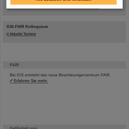
Umgang mit den Auswirkungen des Kriegs in der Ukraine
GSI-FAIR Kolloquium
Aktuelle Termine
FAIR
Bei GSI entsteht das neue Beschleunigerzentrum FAIR.
Erfahren Sie mehr.
Gefördert von