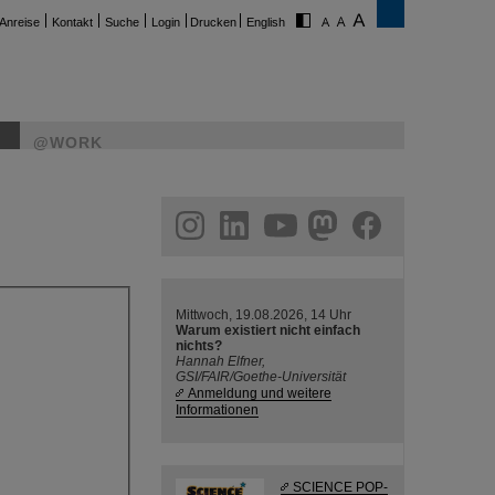
Anreise
Kontakt
Suche
Login
Drucken
English
@WORK
ram
linkedin
youtube
helmholtz.social
facebook
Mittwoch, 19.08.2026, 14 Uhr
Warum existiert nicht einfach
nichts?
Hannah Elfner,
GSI/FAIR/Goethe-Universität
Anmeldung und weitere
Informationen
SCIENCE POP-