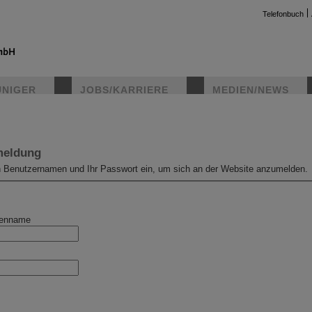
Telefonbuch
UNIGER
JOBS/KARRIERE
MEDIEN/NEWS
instag
meldung
en Benutzernamen und Ihr Passwort ein, um sich an der Website anzumelden.
nenname