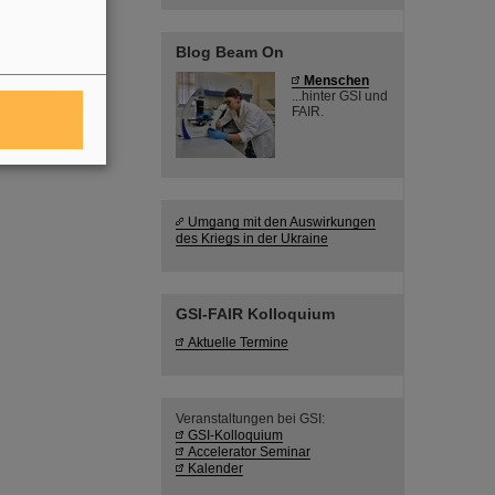
Blog Beam On
Menschen
...hinter GSI und
FAIR.
Umgang mit den Auswirkungen
des Kriegs in der Ukraine
GSI-FAIR Kolloquium
Aktuelle Termine
Veranstaltungen bei GSI:
GSI-Kolloquium
Accelerator Seminar
Kalender