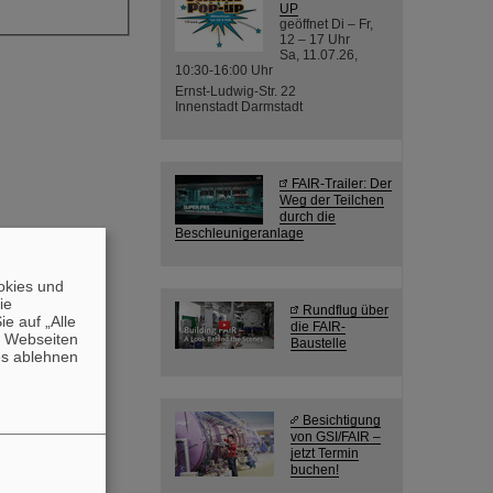
UP
geöffnet Di – Fr,
12 – 17 Uhr
Sa, 11.07.26,
10:30-16:00 Uhr
Ernst-Ludwig-Str. 22
Innenstadt Darmstadt
FAIR-Trailer: Der
Weg der Teilchen
durch die
Beschleunigeranlage
okies und
die
Rundflug über
e auf „Alle
die FAIR-
n Webseiten
Baustelle
es ablehnen
Besichtigung
von GSI/FAIR –
jetzt Termin
buchen!