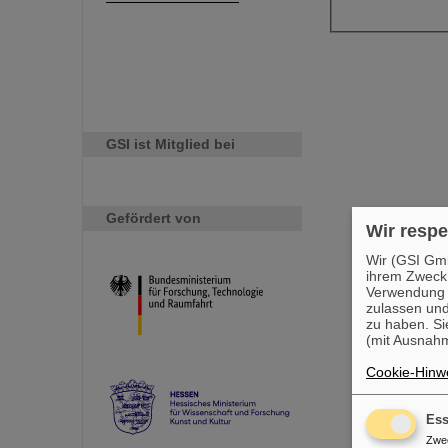
GSI ist Mitglied bei
Gefördert von
Wir respe
Wir (GSI Gmb
ihrem Zweck
Verwendung v
zulassen und
zu haben. Si
(mit Ausnahm
Cookie-Hinwe
Ess
Zwe