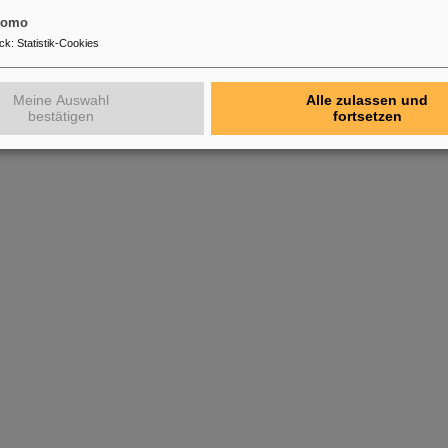
tomo
ck
:
Statistik-Cookies
Meine Auswahl
Alle zulassen und
bestätigen
fortsetzen