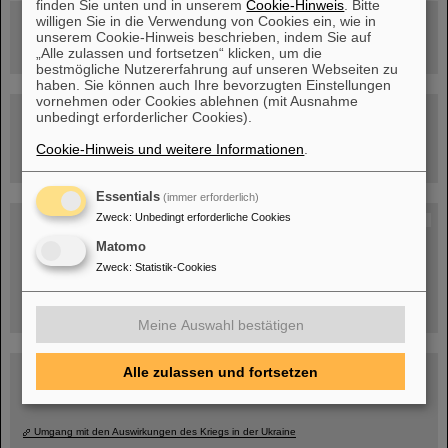
finden Sie unten und in unserem
Cookie-Hinweis
. Bitte
willigen Sie in die Verwendung von Cookies ein, wie in
Rundflug über die FAIR-Baustelle
unserem Cookie-Hinweis beschrieben, indem Sie auf
„Alle zulassen und fortsetzen“ klicken, um die
bestmögliche Nutzererfahrung auf unseren Webseiten zu
haben. Sie können auch Ihre bevorzugten Einstellungen
vornehmen oder Cookies ablehnen (mit Ausnahme
Besichtigung von GSI/FAIR –
unbedingt erforderlicher Cookies).
jetzt Termin buchen!
Cookie-Hinweis und weitere Informationen
.
Essentials
(immer erforderlich)
Zweck
:
Unbedingt erforderliche Cookies
Blog Beam On
Menschen
...hinter GSI und FAIR.
Matomo
Zweck
:
Statistik-Cookies
Meine Auswahl bestätigen
Alle zulassen und fortsetzen
Umgang mit den Auswirkungen des Kriegs in der Ukraine