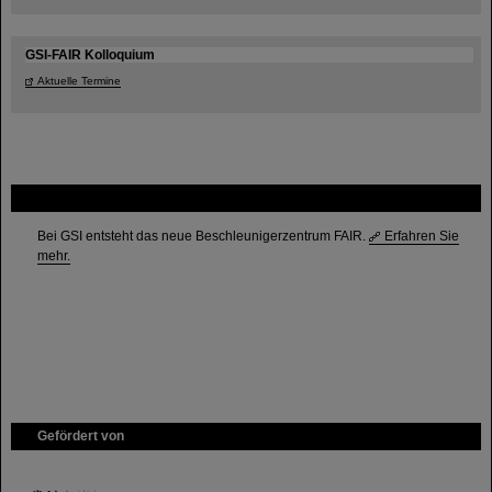
GSI-FAIR Kolloquium
Aktuelle Termine
FAIR
Bei GSI entsteht das neue Beschleunigerzentrum FAIR.
Erfahren Sie
mehr.
Gefördert von
HMWK